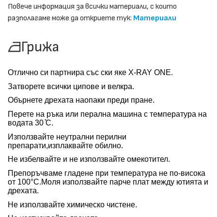
Повече информация за всички материали, с които
разполагаме може да откриете тук:
Материали
Грижа
Отлично си партнира със ски яке
X-RAY ONE.
Затворете всички ципове и велкра.
Обърнете дрехата наопаки преди пране.
Перете на ръка или перална машина с температура на
водата 30 ̊С.
Използвайте неутрални перилни
препарати,изплаквайте обилно.
Не избелвайте и не използвайте омекотител.
Препоръчваме гладене при температура не по-висока
от 100°C.Моля използвайте парче плат между ютията и
дрехата.
Не използвайте химическо чистене.