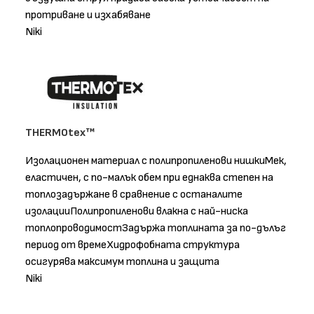
протриване и изхабяване
Niki
THERMOtex™
Изолационен материал с полипропиленови нишкиМек,
еластичен, с по-малък обем при еднаква степен на
топлозадържане в сравнение с останалите
изолацииПолипропиленови влакна с най-ниска
топлопроводимостЗадържа топлината за по-дълъг
период от времеХидрофобната структура
осигурява максимум топлина и защита
Niki