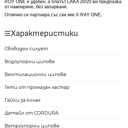
ROY ONE
е удобен, а платът
LAKA 20/20
ви предпазва
от намокряне, без запарване.
Отлично си партнира със ски яке
X-RAY ONE.
Характеристики
Свободен силует
Водоупорни ципове
Вентилационни ципове
Гети от промазан хастар
Гайки за колан
Детайл от CORDURA
Ветроупорни ципове