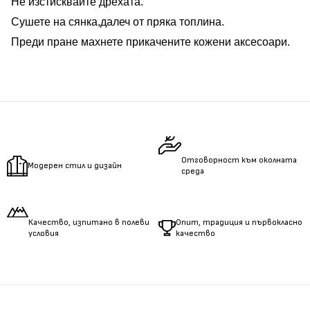
Не изстисквайте дрехата.
Сушете на сянка,далеч от пряка топлина.
Преди пране махнете прикачените кожени аксесоари.
Отговорност към околната
Модерен стил и дизайн
среда
Качество, изпитано в полеви
Опит, традиция и първокласно
условия
качество