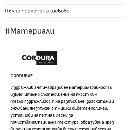
Пълно подлепени шевове
Материали
CORDURA®
Издръжлив анти-абразивен материалТрайност и
изключително съотношение на якост към
теглоИздръжливост на разкъсване, драскотини и
ожулванияИзтъкан от нишки оцветен полимер,
устойчиви на петна и лесни за
почистванеСпециална текстура, образувана чрез
въздушна струя придава висока устойчивост на