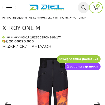
0
Начало
/
Продукти
/
Мъже
/
Мъжки ски панталони
/
X-ROY ONE M
X-ROY ONE M
В наличност
SKU: 182350BRON348/174
20.000
20.000
МЪЖКИ СКИ ПАНТАЛОН
Безплатна доставка
2 години гаранция