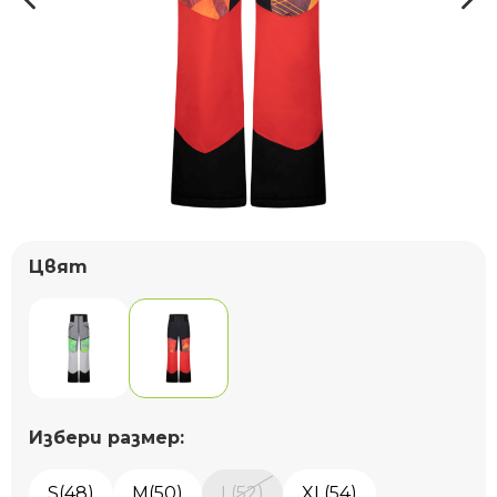
Цвят
Избери размер:
S(48)
M(50)
L(52)
XL(54)