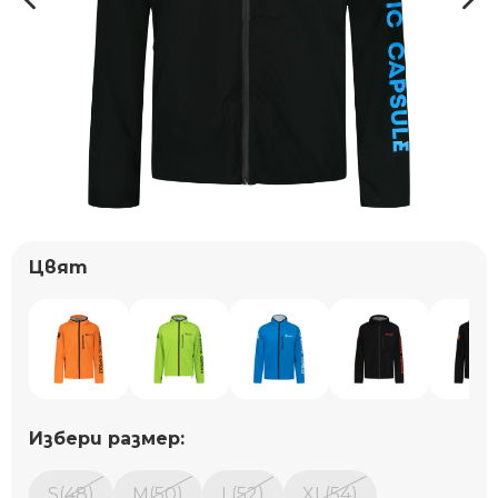
Цвят
Избери размер:
S(48)
M(50)
L(52)
XL(54)