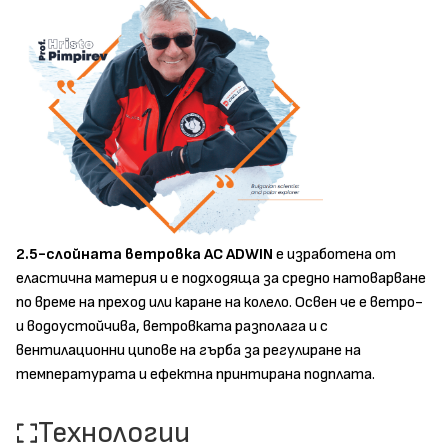
2.5-слойната ветровка AC ADWIN
е изработена от
еластична материя и е подходяща за средно натоварване
по време на преход или каране на колело. Освен че е ветро-
и водоустойчива, ветровката разполага и с
вентилационни ципове на гърба за регулиране на
температурата и ефектна принтирана подплата.
Технологии