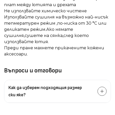
плат между ютията и дрехата
Не използвайте химическо чистене
Използвайте сушилня на възможно най-нисък
тепмературен режим ,по-ниска от 30 °C или
деликатен режим.Ако нямате
сушилня,сушете на сянка,след което
използвайте ютия.
Преди пране махнете прикачените кожени
аксесоари.
Въпроси и отговори
Как да изберем подходящия размер
ски яке?
Измерете
обиколката
на гърдите.