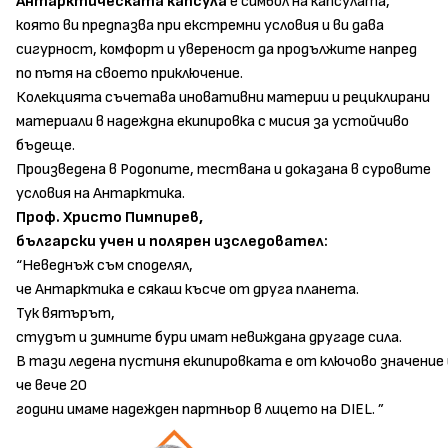
Антарктическата
капсула
е символ на капсулата,
която ви предпазва при екстремни условия и ви дава
сигурност, комфорт и увереност да продължите напред
по пътя на своето приключение.
Колекцията съчетава иновативни материи и рециклирани
материали в надеждна екипировка с мисия за устойчиво
бъдеще.
Произведена в Родопите, тествана и доказана в суровите
условия на Антарктика.
Проф
. Христо
Пимпирев
,
български
учен
и
полярен
изследовател
:
“Неведнъж
съм
споделял
,
че
Антарктика
е
сякаш
късче
от
друга
планета
.
Тук
вятърът
,
студът
и
зимните
бури
имат
невиждана
другаде
сила
.
В
тази
ледена
пустиня
екипировката
е
от
ключово
значение
че
вече
20
години
имаме
надежден
партньор
в
лицето
на
DIEL.
”