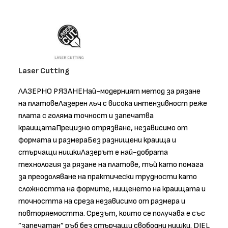
Laser Cutting
ЛАЗЕРНО РЯЗАНЕНай-модерният метод за рязане
на платовеЛазерен лъч с висока интензивност реже
плата с голяма точност и запечатва
краищатаПрецизно отрязване, независимо от
формата и размераБез разнищени краища и
стърчащи нишкиЛазерът е най-добрата
технология за рязане на платове, тъй като помага
за преодоляване на практически трудности като
сложността на формите, нищенето на краищата и
точността на среза независимо от размера и
повторяемостта. Срезът, които се получава е със
”запечатан” ръб без стърчащи свободни нишки. DIEL