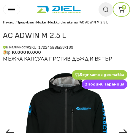
0
Начало
/
Продукти
/
Мъже
/
Мъжки ски якета
/
AC ADWIN M 2.5 L
AC ADWIN M 2.5 L
В наличност
SKU: 172245BBlu58/189
10.000
10.000
МЪЖКА КАПСУЛА ПРОТИВ ДЪЖД И ВЯТЪР
Безплатна доставка
2 години гаранция