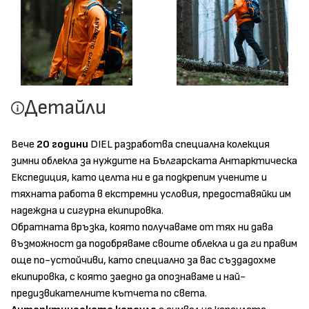
Детайли
Вече
20
години
DIEL разработва специална колекция
зимни облекла за нуждите на Българската Антарктическа
Експедиция, като целта ни е да подкрепим учените и
тяхната работа в екстрeмни условия, предоставяйки им
надеждна и сигурна екипировка.
Обратната връзка, която получаваме от тях ни дава
възможност да подобряваме своите облекла и да ги правим
още по-устойчиви, като специално за вас създадохме
екипировка, с която заедно да опознаваме и най-
предизвикателните кътчета по света.