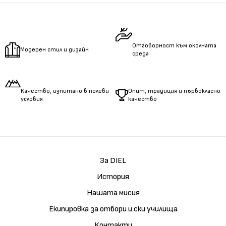
Измерете
обиколката
на талията.
Измерете
дължината
на ръцете.
Отговорност към околната
Модерен стил и дизайн
среда
Качество, изпитано в полеви
Опит, традиция и първокласно
условия
качество
За DIEL
История
Нашата мисия
Екипировка за отбори и ски училища
Контакти