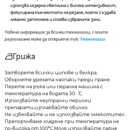
използва лазерна светлина с висока интензивност,
фокусирана към мястото на рязане, която създава
локално затопляне и споява избраните зони.
Повече информация за всички технологии, с които
разполагаме може да откриете тук:
Технологии
Грижа
Затворете всички ципове и велкра.
Обърнете дрехата наопаки преди пране.
Перете на ръка или перална машина с
температура на водата 30 ̊С.
Използвайте неутрални перилни
препарати,изплаквайте обилно.
Не избелвайте и не използвайте омекотител.
Препоръчваме гладене при температура не
по-висока от 100°C.Моля използвайте парче