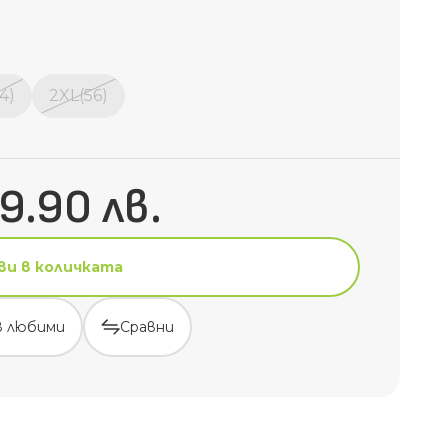
4)
2XL(56)
9.90 лв.
ви в количката
в любими
Сравни
ви в количката
в любими
Сравни