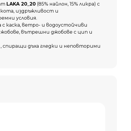
ат
LAKA 20_20
(85% найлон, 15% ликра) с
кота, издръжливост и
емни условия.
 с каска, ветро- и водоустойчиви
джобове, вътрешни джобове с цип и
и, спиращи дъха гледки и неповторими