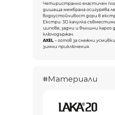
Четиристранно еластичен пл
дишаща мембрана осигурява ле
водоустойчивост дори в екстр
Екстри: 3D качулка съвместима
ципове, задни и външни карго 
ключодържач.
AXEL
– готов за снежни усмивк
зимни приключения.
Материали