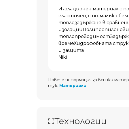
Изолационен материал с п
еластичен, с по-малък обем
топлозадържане в сравнен
изолацииПолипропиленови 
топлопроводимостЗадържа 
времеХидрофобната струк
и защита
Niki
Повече информация за всички матер
тук:
Материали
Технологии