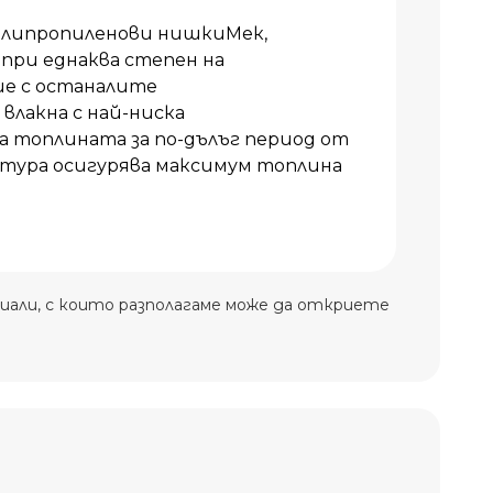
олипропиленови нишкиМек,
 при еднаква степен на
ие с останалите
влакна с най-ниска
топлината за по-дълъг период от
тура осигурява максимум топлина
иали, с които разполагаме може да откриете