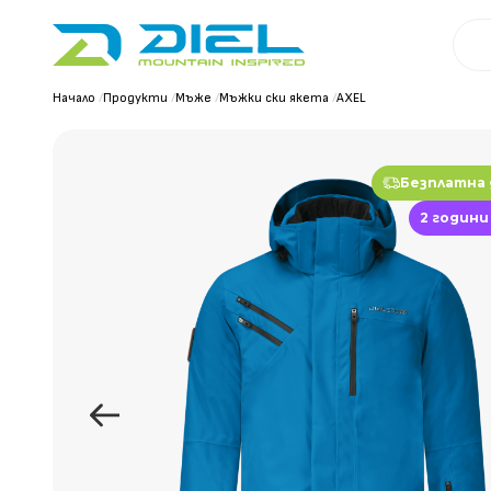
Начало
/
Продукти
/
Мъже
/
Мъжки ски якета
/
AXEL
Безплатна
2 години