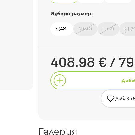
Избери размер:
S(48)
M(50)
L(52)
XL(5
408.98 € / 79
Доба
Добави 
Доба
Галерия
Добави 