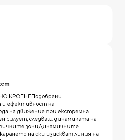
stem
НО КРОЕНЕПодобрени
 и ефективност на
ода на движение при екстремна
н силует, следващ динамиката на
тичните зониДинамичните
карането на ски изискват линия на