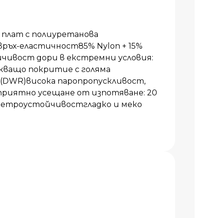
плат с полиуретанова
ръх-еластичност85% Nylon + 15%
чивост дори в екстремни условия:
кващо покритие с голяма
 (DWR)висока паропропускливост,
приятно усещане от изпотяване: 20
 ветроустойчивостгладко и меко