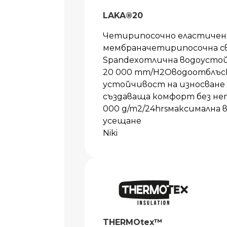
LAKA®20
Четирипосочно еластичен 
мембраначетирипосочна св
Spandexотлична водоустой
20 000 mm/H2Oводоотблъс
устойчивост на износване
създаваща комфорт без не
000 g/m2/24hrsмаксимална
усещане
Niki
THERMOtex™