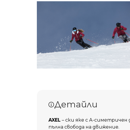
Детайли
AXEL
– ски яке с А-симетричен
пълна свобода на движение.