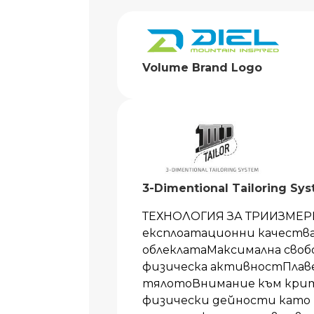
Volume Brand Logo
3-Dimentional Tailoring Sy
ТЕХНОЛОГИЯ ЗА ТРИИЗМЕР
експлоатационни качества
облеклатаМаксимална своб
физическа активностПлаве
тялотоВнимание към кри
физически дейности като 