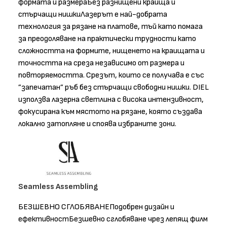
формата и размераБез разнищени краища и
стърчащи нишкиЛазерът е най-добрата
технология за рязане на платове, тъй като помага
за преодоляване на практически трудности като
сложността на формите, нищенето на краищата и
точността на среза независимо от размера и
повторяемостта. Срезът, които се получава е със
”запечатан” ръб без стърчащи свободни нишки. DIEL
използва лазерна светлина с висока интензивност,
фокусирана към мястото на рязане, която създава
локално затопляне и споява избраните зони.
Seamless Assembling
БЕЗШЕВНО СГЛОБЯВАНЕПодобрен дизайн и
ефективностБезшевно сглобяване чрез лепящ филм