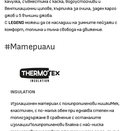
качулка, съвместима с каска, водоустойчиви и
вентилационни ципове, кърпичка за очила, заден карго
джоб и 5 външни джоба.
С
LEGEND
можеш да се насладиш на зимните пейзажи с
комфорт, топлина и пълна свобода на движение.
Материали
INSULATION
Изолационен материал с полипропиленови нишкиМек,
еластичен, с по-малък обем при еднаква степен на
топлозадържане в сравнение с останалите
изолацииПолипропиленови влакна с най-ниска