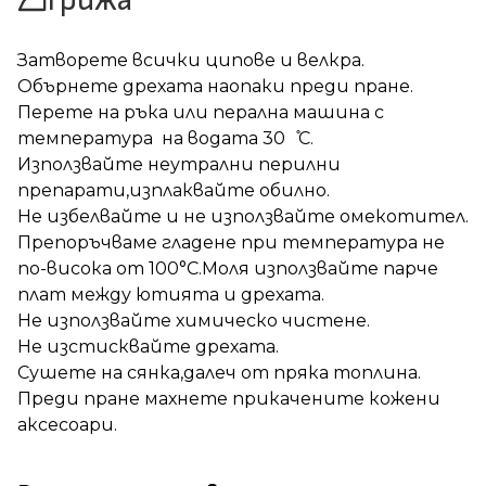
Затворете всички ципове и велкра.
Обърнете дрехата наопаки преди пране.
Перете на ръка или перална машина с
температура на водата 30 ̊С.
Използвайте неутрални перилни
препарати,изплаквайте обилно.
Не избелвайте и не използвайте омекотител.
Препоръчваме гладене при температура не
по-висока от 100°C.Моля използвайте парче
плат между ютията и дрехата.
Не използвайте химическо чистене.
Не изстисквайте дрехата.
Сушете на сянка,далеч от пряка топлина.
Преди пране махнете прикачените кожени
аксесоари.