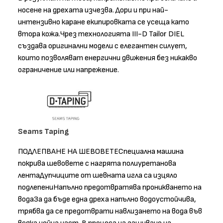
носене на дрехата изчезва. Дори и при най-
интензивно каране екипировката се усеща като
втора кожа.Чрез технологията III-D Tailor DIEL
създава оригинални модели с елегантен силует,
които позволяват енергични движения без никакво
ограничение или напрежение.
Seams Taping
ПОДЛЕПВАНЕ НА ШЕВОВЕТЕСпециална машина
покрива шевовете с нагрята полиуретанова
лентаДупчиците от шевната игла са изцяло
подлепениНапълно предотвратява проникването на
водаЗа да бъде една дреха напълно водоустойчива,
трябва да се предотврати навлизането на вода във