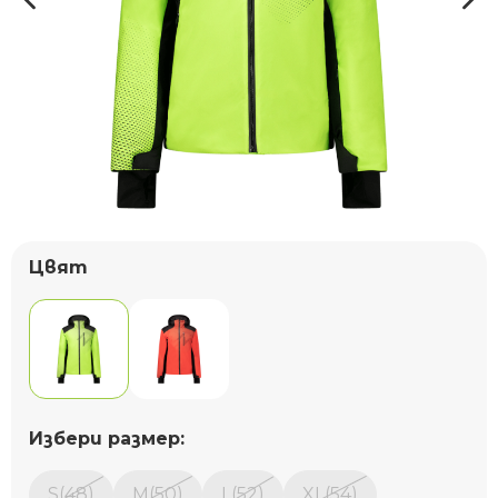
Цвят
Избери размер:
S(48)
M(50)
L(52)
XL(54)