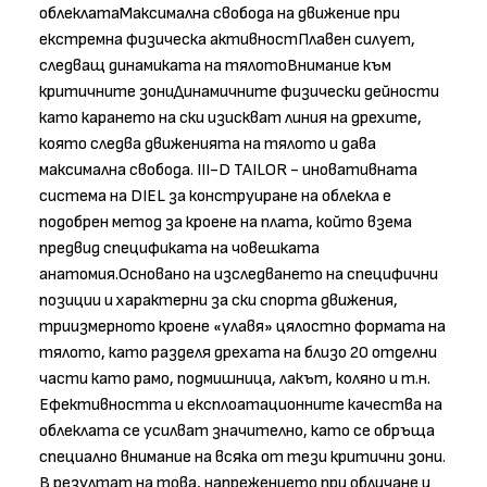
облеклатаМаксимална свобода на движение при
екстремна физическа активностПлавен силует,
следващ динамиката на тялотоВнимание към
критичните зониДинамичните физически дейности
като карането на ски изискват линия на дрехите,
която следва движенията на тялото и дава
максимална свобода. III-D TAILOR - иновативната
система на DIEL за конструиране на облекла е
подобрен метод за кроене на плата, който взема
предвид спецификата на човешката
анатомия.Основано на изследването на специфични
позиции и характерни за ски спорта движения,
триизмерното кроене «улавя» цялостно формата на
тялото, като разделя дрехата на близо 20 отделни
части като рамо, подмишница, лакът, коляно и т.н.
Ефективността и експлоатационните качества на
облеклата се усилват значително, като се обръща
специално внимание на всяка от тези критични зони.
В резултат на това, напрежението при обличане и