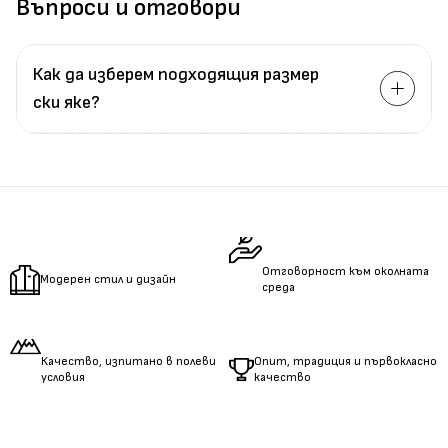
Въпроси и отговори
Как да изберем подходящия размер
ски яке?
Измерете
обиколката
на гърдите.
Измерете
обиколката
на талията.
Измерете
дължината
на ръцете.
Отговорност към околната
Модерен стил и дизайн
среда
Качество, изпитано в полеви
Опит, традиция и първокласно
условия
качество