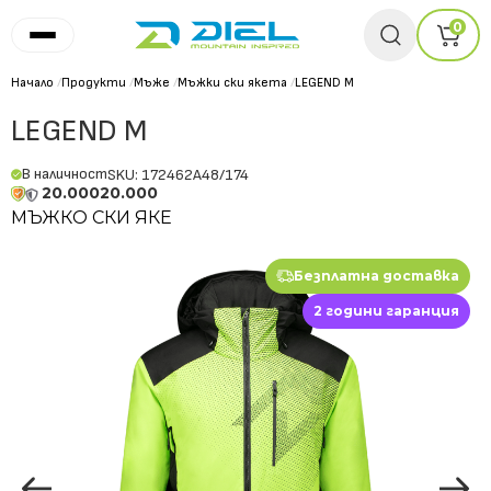
0
Начало
/
Продукти
/
Мъже
/
Мъжки ски якета
/
LEGEND M
LEGEND M
В наличност
SKU: 172462A48/174
20.000
20.000
МЪЖКО СКИ ЯКЕ
Безплатна доставка
2 години гаранция