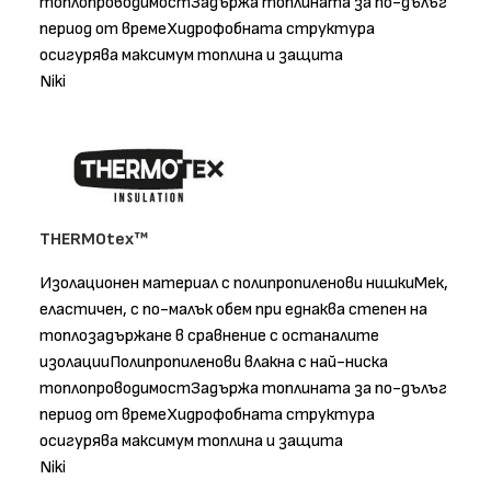
топлопроводимостЗадържа топлината за по-дълъг
период от времеХидрофобната структура
осигурява максимум топлина и защита
Niki
THERMOtex™
Изолационен материал с полипропиленови нишкиМек,
еластичен, с по-малък обем при еднаква степен на
топлозадържане в сравнение с останалите
изолацииПолипропиленови влакна с най-ниска
топлопроводимостЗадържа топлината за по-дълъг
период от времеХидрофобната структура
осигурява максимум топлина и защита
Niki