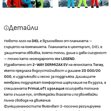
Детайли
Новото лого на
DIEL
е вдъхновено от планината –
сърцето на компанията. Планината е центърът, DIEL е
защитната обвивка, която топли, диша и дава сигурност
– точно като легендарното яке
LEGEND
.
Изработено от
2-WAY DERMIZAX EV
на японската
Toray
,
якето предлага водоустойчивост и дишане
20 000/20
000
, е издръжливо и лесно за поддръжка. Дишащите
мембрани поддържат комфортна циркулация на въздуха, а
специалната
PrimaLoft изолация
осигурява топлина
като гъшия пух, отвеждайки влагата и позволявайки
пълна свобода на движение.
Функционалностите включват 3-посочно регулируема