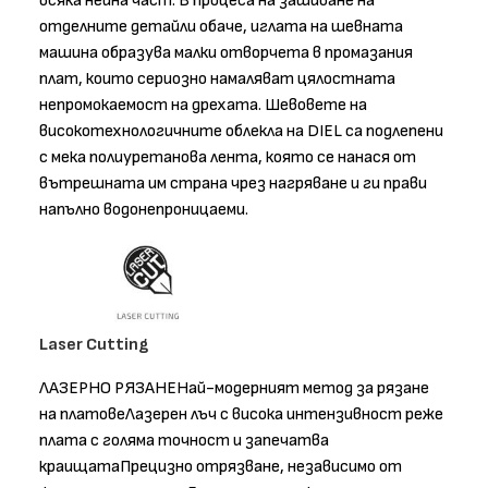
всяка нейна част. В процеса на зашиване на
отделните детайли обаче, иглата на шевната
машина образува малки отворчета в промазания
плат, които сериозно намаляват цялостната
непромокаемост на дрехата. Шевовете на
високотехнологичните облекла на DIEL са подлепени
с мека полиуретанова лента, която се нанася от
вътрешната им страна чрез нагряване и ги прави
напълно водонепроницаеми.
Laser Cutting
ЛАЗЕРНО РЯЗАНЕНай-модерният метод за рязане
на платовеЛазерен лъч с висока интензивност реже
плата с голяма точност и запечатва
краищатаПрецизно отрязване, независимо от