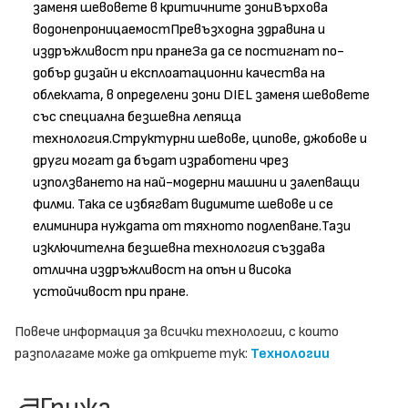
заменя шевовете в критичните зониВърхова
водонепроницаемостПревъзходна здравина и
издръжливост при пранеЗа да се постигнат по-
добър дизайн и експлоатационни качества на
облеклата, в определени зони DIEL заменя шевовете
със специална безшевна лепяща
технология.Структурни шевове, ципове, джобове и
други могат да бъдат изработени чрез
използването на най-модерни машини и залепващи
филми. Така се избягват видимите шевове и се
елиминира нуждата от тяхното подлепване.Тази
изключителна безшевна технология създава
отлична издръжливост на опън и висока
устойчивост при пране.
Повече информация за всички технологии, с които
разполагаме може да откриете тук:
Технологии
Грижа