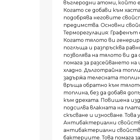
въглеродни атоми, който е
Когато се добави към хаст
подобрява неговите свойст
предимства. Основни свой
Терморегулация: Графенът 
Когато тялото ви генерира
поглъща и разпръсква равно
позволява на тялото ви да 
помага за разсейването на
хладно. Дълготрайна топли
задържа телесната топлина,
връща обратно към тялото
топлина, без да добавя д
към дрехата. Повишена из
подсилва влакната на плат
скъсване и износване. Това
Антибактериални свойств
антибактериални свойств
бактериите. Това помага з