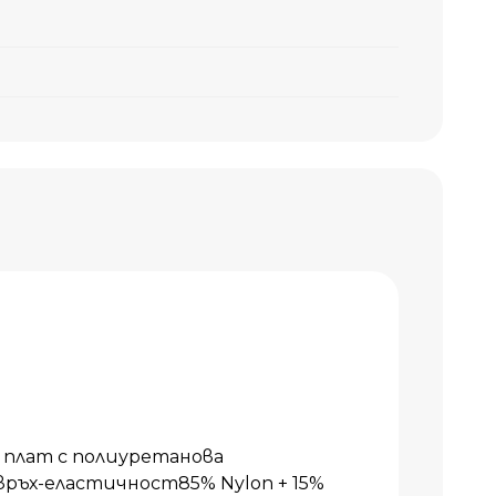
плат с полиуретанова
ръх-еластичност85% Nylon + 15%