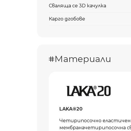
Сваляща се 3D качулка
Карго дгобове
Материали
LAKA®20
Четирипосочно еластичен 
мембраначетирипосочна св