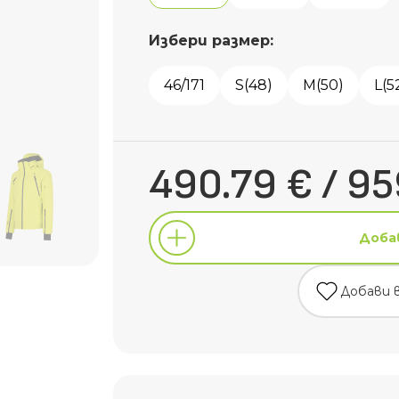
Избери размер:
46/171
S(48)
M(50)
L(5
490.79 € / 95
Доба
Добави 
Доба
Добави 