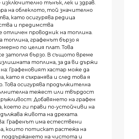
 изключително тънък, лек и здрав.
ара на облеклото, той значително
ва, като осигурява редица
ства и предимства
е отличен проводник на топлина.
 топлина, графенът бързо я
мерно по целия плат. Това
се затопля бързо. В същото време
 излишната топлина, за да ви държи
на: Графеновият хастар може да
 като я съхранява и след това я
. Това осигурява продължителна
опълнителна тежест или твърдост
дръжливост: Добавянето на графен
а, което ги прави по-устойчиви на
 удължава живота на дрехата.
а: Графенът има естествени
а, които потискат растежа на
а поддържането на чистота и