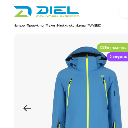
Начало
/
Продукти
/
Мъже
/
Мъжки ски якета
/
MAVERIC
Безплатна
2 години