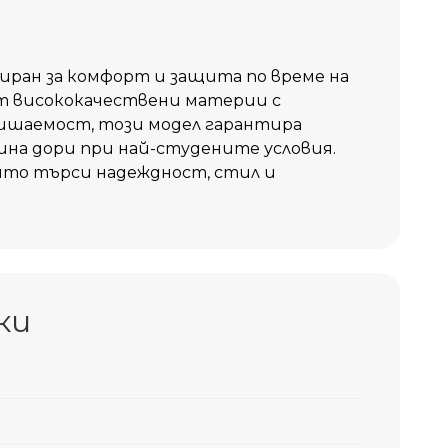
ктиран за комфорт и защита по време на
т висококачествени материи с
ишаемост, този модел гарантира
ина дори при най-студените условия.
който търси надеждност, стил и
ки