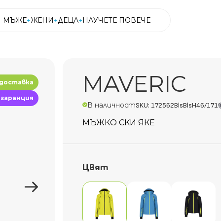
МЪЖЕ
ЖЕНИ
ДЕЦА
НАУЧЕТЕ ПОВЕЧЕ
МЪЖЕ
ЖЕНИ
ДЕЦА
НАУЧЕТЕ ПОВЕЧЕ
MAVERIC
 доставка
 гаранция
В наличност
SKU: 172562BlsBlsH46/171
МЪЖКО СКИ ЯКЕ
Цвят