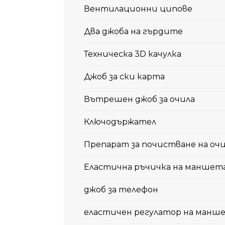
Вентилационни ципове
Два джоба на гърдите
Техническа 3D качулка
Джоб за ски карта
Вътрешен джоб за очила
Ключодържател
Препарат за почистване на оч
Еластична ръчичка на маншет
джоб за телефон
еластичен регулатор на манш