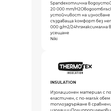
Spandexотлична водоустой
20 000 mm/H2Oводоотблъс
устойчивост на износване
създаваща комфорт без не
000 g/m2/24hrsмаксимална
усещане
Niki
INSULATION
Изолационен материал с п
еластичен, с по-малък обем
топлозадържане в сравнен
изолацииПолипропиленови 