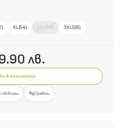
2)
XL(54)
2XL(56)
3XL(58)
9.90 лв.
ви в количката
в любими
Сравни
ви в количката
в любими
Сравни