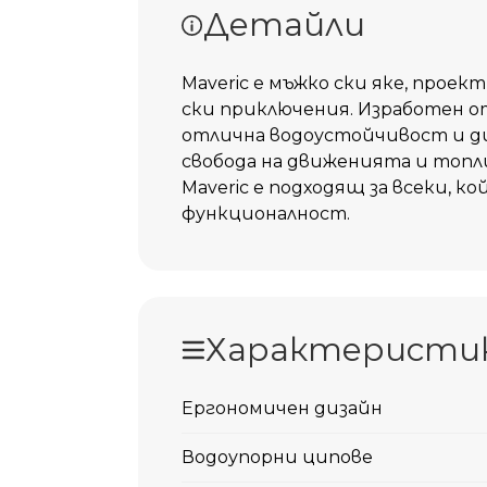
Детайли
Maveric е мъжко ски яке, прое
ски приключения. Изработен о
отлична водоустойчивост и д
свобода на движенията и топл
Maveric е подходящ за всеки, 
функционалност.
Характеристи
Ергономичен дизайн
Водоупорни ципове