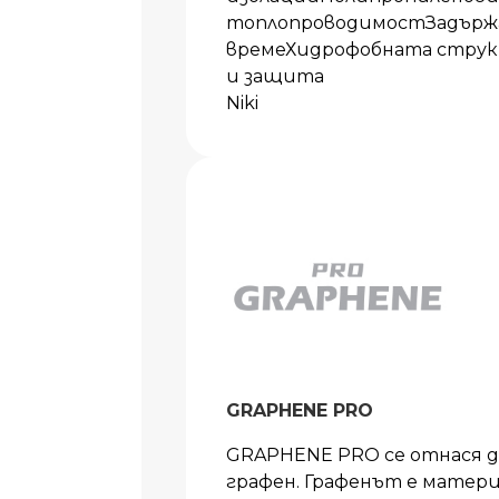
топлопроводимостЗадържа 
времеХидрофобната струк
и защита
Niki
GRAPHENE PRO
GRAPHENE PRO се отнася до
графен. Графенът е матери