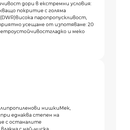
чивост дори в екстремни условия:
кващо покритие с голяма
 (DWR)висока паропропускливост,
приятно усещане от изпотяване: 20
 ветроустойчивостгладко и меко
олипропиленови нишкиМек,
 при еднаква степен на
ие с останалите
влакна с най-ниска