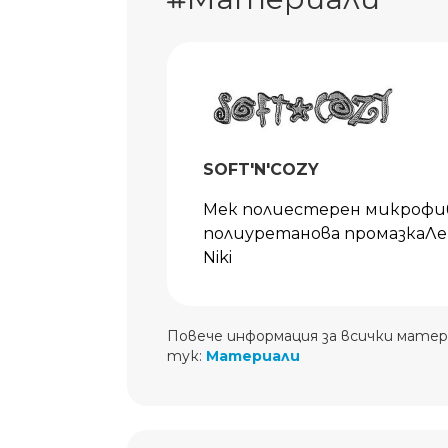
SOFT'N'COZY
Мек полиестерен микрофи
полиуретанова промазкаЛек
Niki
Повече информация за всички матер
тук:
Материали