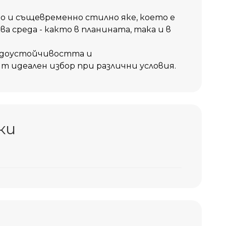
о и същевременно стилно яке, което е
ва среда - както в планината, така и в
одоустойчивостта и
 идеален избор при различни условия.
ки