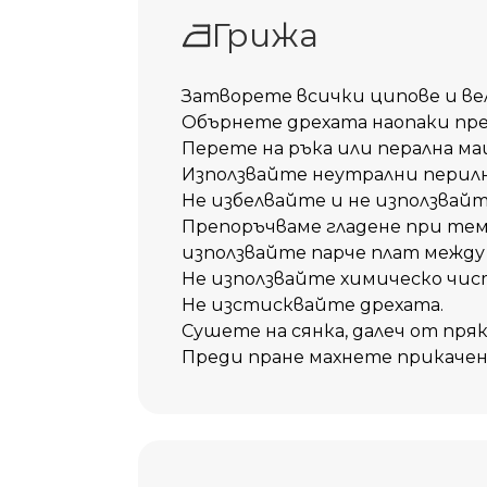
Грижа
Затворете всички ципове и вел
Обърнете дрехата наопаки пре
Перете на ръка или перална ма
Използвайте неутрални перилн
Не избелвайте и не използвай
Препоръчваме гладене при темп
използвайте парче плат между
Не използвайте химическо чис
Не изстисквайте дрехата.
Сушете на сянка, далеч от пряк
Преди пране махнете прикачен