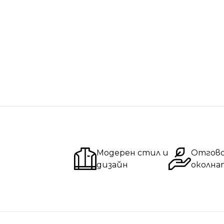
Модерен стил и
Отгов
дизайн
околна