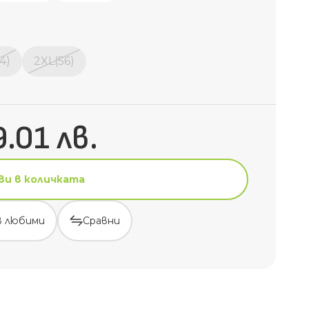
4)
2XL(56)
9.01 лв.
ви в количката
в любими
Сравни
ви в количката
в любими
Сравни