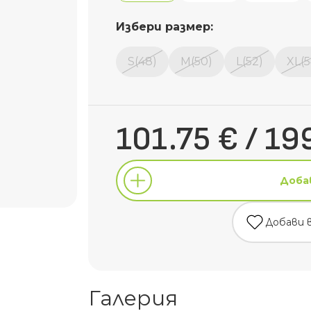
Избери размер:
S(48)
M(50)
L(52)
XL(5
101.75 € / 19
Доба
Добави 
Доба
Галерия
Добави 