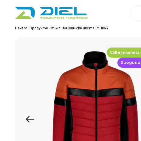
Начало
/
Продукти
/
Мъже
/
Мъжки ски якета
/
MURRY
Безплатна
2 години