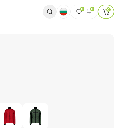
0
0
0