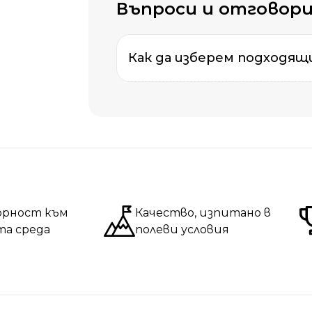
Въпроси и отговор
Как да изберем подходящи
Измерете
обиколката
на гъ
Измерете
обиколката
на та
Измерете
дължината
на ръ
орност към
Качество, изпитано в
та среда
полеви условия