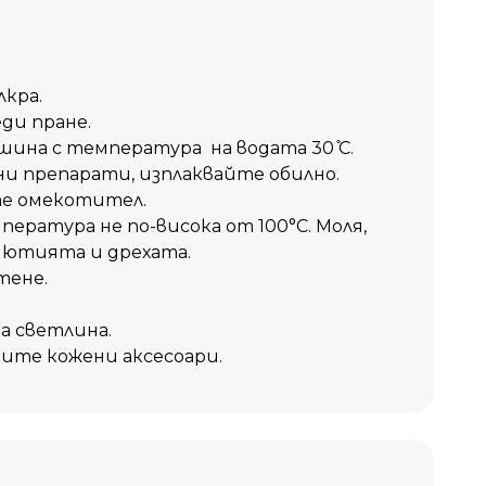
кра.
ди пране.
шина с температура на водата 30 ̊С.
и препарати, изплаквайте обилно.
те омекотител.
ература не по-висока от 100°C. Моля,
 ютията и дрехата.
тене.
а светлина.
ите кожени аксесоари.