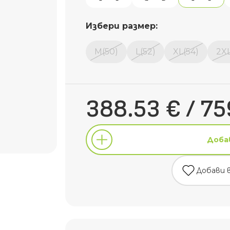
Избери размер:
M(50)
L(52)
XL(54)
2XL
388.53 € / 75
Доба
Добави 
Доба
Добави 