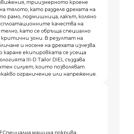
 движения, триизмерното кроене
на тялото, като разделя дрехата на
то рамо, подмишница, лакът, коляно
ксплоатационните качества на
ително, като се обръща специално
 критични зони. В резултат на
ичане и носене на дрехата изчезва.
о каране екипировката се усеща
огията III-D Tailor DIEL създава
нтен силует, които позволяват
какво ограничение или напрежение.
Специална машина покрива