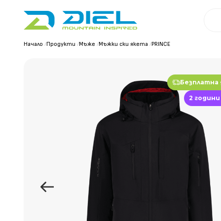
Начало
/
Продукти
/
Мъже
/
Мъжки ски якета
/
PRINCE
Безплатна
2 години