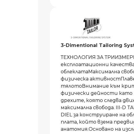
3-Dimentional Tailoring Sy
ТЕХНОЛОГИЯ ЗА ТРИИЗМЕР
експлоатационни качества
облеклатаМаксимална своб
физическа активностПлаве
тялотоВнимание към кри
физически дейности като 
дрехите, която следва дви
максимална свобода. III-D 
DIEL за конструиране на об
плата, който взема предв
анатомия.Основано на изс