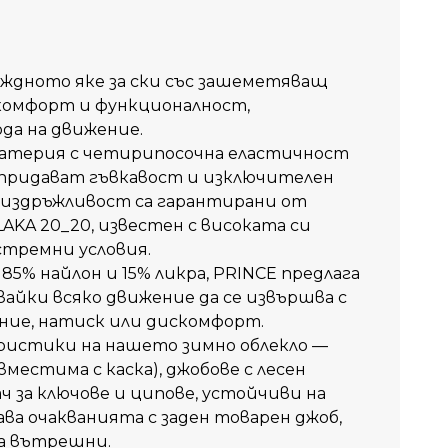
ждното яке за ски със зашеметяващ
 комфорт и функционалност,
да на движение.
материя с четирипосочна еластичност
 придават гъвкавост и изключителен
 издръжливост са гарантирани от
AKA 20_20, известен с високата си
тремни условия.
85% найлон и 15% ликра, PRINCE предлага
айки всяко движение да се извършва с
ение, натиск или дискомфорт.
истики на нашето зимно облекло —
вместима с каска), джобове с лесен
 за ключове и ципове, устойчиви на
ва очакванията с заден товарен джоб,
ва вътрешни.