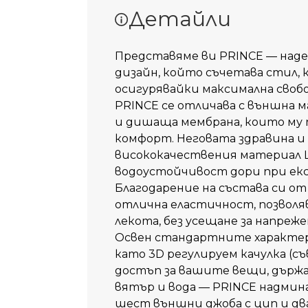
Детайли
Представяме ви PRINCE — наде
дизайн, който съчетава стил,
осигурявайки максимална свобо
PRINCE се отличава с външна 
и дишаща мембрана, които му
комфорт. Неговата здравина и
висококачествения материал L
водоустойчивост дори при екс
Благодарение на състава си от 
отлична еластичност, позволяв
лекота, без усещане за напреж
Освен стандартните характер
като 3D регулируем качулка (съ
достъп за вашите вещи, държач
вятър и вода — PRINCE надмина
шест външни джоба с цип и д