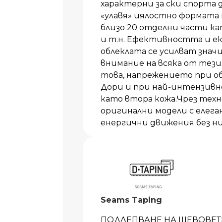
характерни за ски спорта
«улавя» цялостно формата 
близо 20 отделни части ка
и т.н. Ефективността и е
облеклата се усилват знач
внимание на всяка от тези
това, напрежението при обл
Дори и при най-интензивн
като втора кожа.Чрез технол
оригинални модели с елега
енергични движения без ни
Seams Taping
ПОДЛЕПВАНЕ НА ШЕВОВЕТЕ