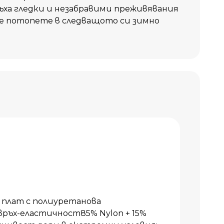
ъха гледки и незабравими преживявания
е потопете в следващото си зимно
плат с полиуретанова
ръх-еластичност85% Nylon + 15%