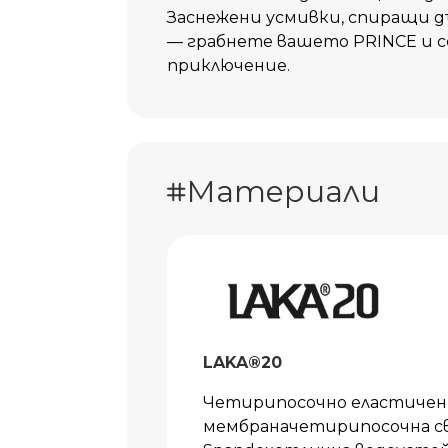
Заснежени усмивки, спиращи д
— грабнете вашето PRINCE и с
приключение.
Материали
LAKA®20
Четирипосочно еластичен 
мембраначетирипосочна св