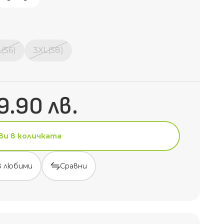
(56)
3XL(58)
9.90 лв.
ви в количката
в любими
Сравни
ви в количката
в любими
Сравни