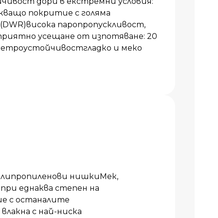
чивост дори в екстремни условия:
кващо покритие с голяма
 (DWR)висока паропропускливост,
приятно усещане от изпотяване: 20
 ветроустойчивостгладко и меко
олипропиленови нишкиМек,
 при еднаква степен на
ие с останалите
влакна с най-ниска