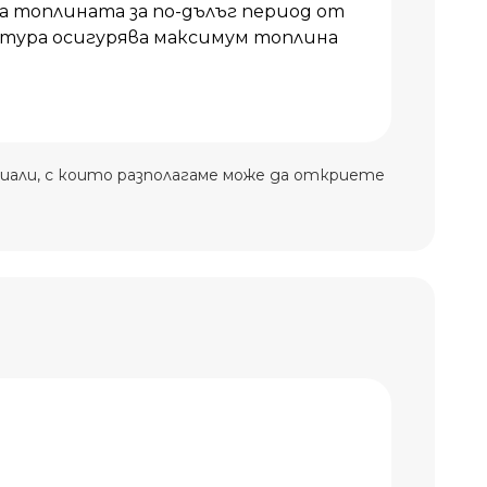
топлината за по-дълъг период от
тура осигурява максимум топлина
иали, с които разполагаме може да откриете