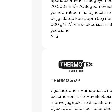
Spandexотлична водоустой
20 000 mm/H2Oводоотблъс
устойчивост на износване
създаваща комфорт без не
000 g/m2/24hrsмаксимална
усещане
Niki
THERMOtex™
Изолационен материал с п
еластичен, с по-малък обем
топлозадържане в сравнен
изолацииПолипропиленови 