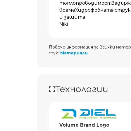
топлопроводимостЗадържа 
времеХидрофобната струк
и защита
Niki
Повече информация за всички матер
тук:
Материали
Технологии
Volume Brand Logo