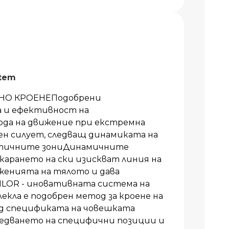
stem
НО КРОЕНЕПодобрени
 и ефективност на
ода на движение при екстремна
н силует, следващ динамиката на
тичните зониДинамичните
карането на ски изискват линия на
женията на тялото и дава
TAILOR - иновативната система на
лекла е подобрен метод за кроене на
ид спецификата на човешката
ледването на специфични позиции и