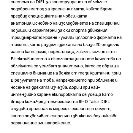
система на DIEL за конструиране на облекла е
подобрен метод за кроене на плата, който взема
предвид спецификата на човешката
анатомия.Основано на изследването на специфични
позиции и характерни за ски спорта движения,
триизмерното кроене «улавя» цялостно формата на
тялото, като разделя дрехата на близо 20 отделни
части като рамо, подмишница, лакът, коляно и т.н.
Ефективността и експлоатационните качества на
облеклата се усилват значително, като се обръща
специално внимание на всяка от тези критични зони.
В резултат на това, напрежението при обличане и
носене на дрехата изчезва. Дори и при най-
интензивно каране екипировката се усеща като
втора кожа.Чрез технологията III-D Tailor DIEL
създава оригинални модели с елегантен силует,
които позволяват енергични движения без никакво
ограничение или напрежение.