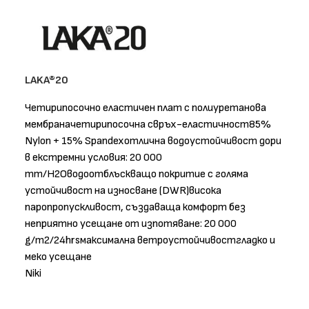
LAKA®20
Четирипосочно еластичен плат с полиуретанова
мембраначетирипосочна свръх-еластичност85%
Nylon + 15% Spandexотлична водоустойчивост дори
в екстремни условия: 20 000
mm/H2Oводоотблъскващо покритие с голяма
устойчивост на износване (DWR)висока
паропропускливост, създаваща комфорт без
неприятно усещане от изпотяване: 20 000
g/m2/24hrsмаксимална ветроустойчивостгладко и
меко усещане
Niki