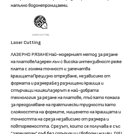
напълно водонепроницаеми.
Laser Cutting
ЛАЗЕРНО РЯЗАНЕНай-модерният метод за рязане
на платовеЛазерен лъч с висока интензивност реже
плата с голяма точност и запечатва
краищатаПрецизно отрязване, независимо от
формата и размераБез разнищени краища и
стърчащи нишкиЛазерът е най-добрата
технология за рязане на платове, тъй като помага
за преодоляване на практически трудности като
сложността на формите, нищенето на краищата и
точността на среза независимо от размера и
повторяемостта. Срезът, които се получава е със
”запечатан” ръб без стърчащи свободни нишки. DIEL