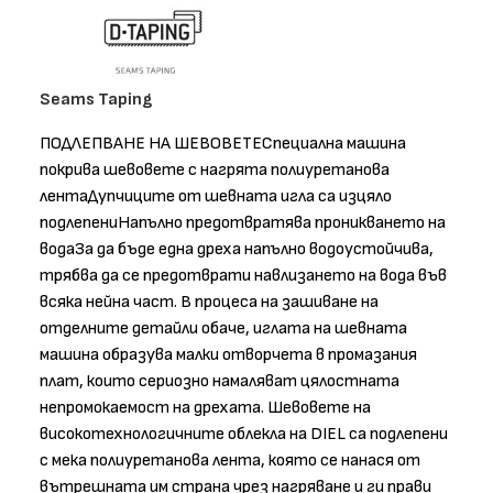
Seams Taping
ПОДЛЕПВАНЕ НА ШЕВОВЕТЕСпециална машина
покрива шевовете с нагрята полиуретанова
лентаДупчиците от шевната игла са изцяло
подлепениНапълно предотвратява проникването на
водаЗа да бъде една дреха напълно водоустойчива,
трябва да се предотврати навлизането на вода във
всяка нейна част. В процеса на зашиване на
отделните детайли обаче, иглата на шевната
машина образува малки отворчета в промазания
плат, които сериозно намаляват цялостната
непромокаемост на дрехата. Шевовете на
високотехнологичните облекла на DIEL са подлепени
с мека полиуретанова лента, която се нанася от
вътрешната им страна чрез нагряване и ги прави