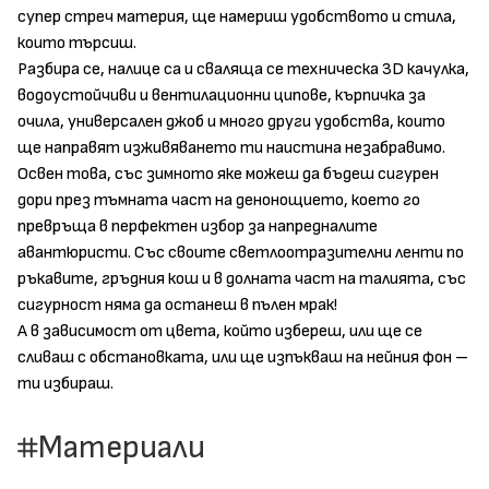
супер стреч материя, ще намериш удобството и стила,
които търсиш.
Разбира се, налице са и сваляща се техническа 3D качулка,
водоустойчиви и вентилационни ципове, кърпичка за
очила, универсален джоб и много други удобства, които
ще направят изживяването ти наистина незабравимо.
Освен това, със зимното яке можеш да бъдеш сигурен
дори през тъмната част на денонощието, което го
превръща в перфектен избор за напредналите
авантюристи. Със своите светлоотразителни ленти по
ръкавите, гръдния кош и в долната част на талията, със
сигурност няма да останеш в пълен мрак!
А в зависимост от цвета, който избереш, или ще се
сливаш с обстановката, или ще изпъкваш на нейния фон –
ти избираш.
Материали