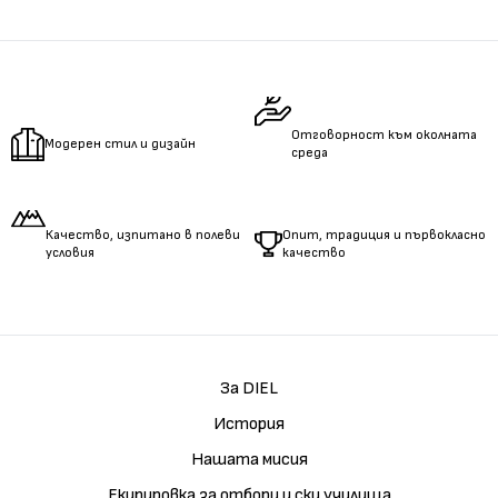
Измерете
обиколката
на гърдите.
Измерете
обиколката
на талията.
Измерете
дължината
на ръцете.
Отговорност към околната
Модерен стил и дизайн
среда
Качество, изпитано в полеви
Опит, традиция и първокласно
условия
качество
За DIEL
История
Нашата мисия
Екипировка за отбори и ски училища