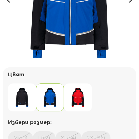
Цвят
Избери размер:
M(50)
L(52)
XL(54)
2XL(56)