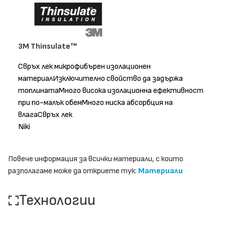
3M Thinsulate™
Свръх лек микрофибърен изолационен
материалИзключително свойство да задържа
топлинатаМного висока изолационна ефективност
при по-малък обемМного ниска абсорбция на
влагаСвръх лек
Niki
Повече информация за всички материали, с които
разполагаме може да откриете тук:
Материали
Технологии