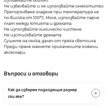
изплаквайте обилно.
Не избелвайте и не използвайте омекотител.
Препоръчваме гладене при температура не
по-висока от 100°C. Моля, използвайте парче
плат между ютията и дрехата.
Не използвайте химическо чистене.
Не изстисквайте дрехата.
Сушете на сянка, далеч от пряка светлина.
Преди пране махнете прикачените кожени
аксесоари.
Въпроси и отговори
Как да изберем подходящия размер
ски яке?