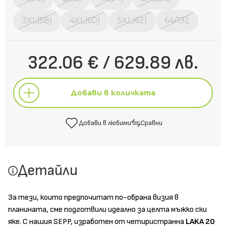
3XL(58)
4XL(60)
5XL(62)
64/192
322.06 € / 629.89 лв.
Добави в количката
Добави в любими
Сравни
Добави в количката
Детайли
Добави в любими
Сравни
За тези, които предпочитат по-обрана визия в
планината, сме подготвили идеално за целта мъжко ски
яке. С нашия SEPP, изработен от четиристранна
LAKA
20