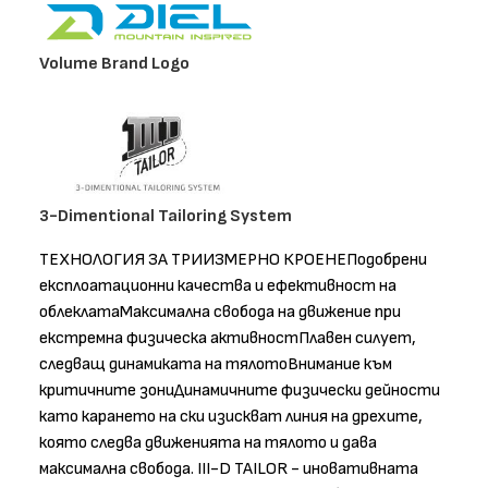
Volume Brand Logo
3-Dimentional Tailoring System
ТЕХНОЛОГИЯ ЗА ТРИИЗМЕРНО КРОЕНЕПодобрени
експлоатационни качества и ефективност на
облеклатаМаксимална свобода на движение при
екстремна физическа активностПлавен силует,
следващ динамиката на тялотоВнимание към
критичните зониДинамичните физически дейности
като карането на ски изискват линия на дрехите,
която следва движенията на тялото и дава
максимална свобода. III-D TAILOR - иновативната