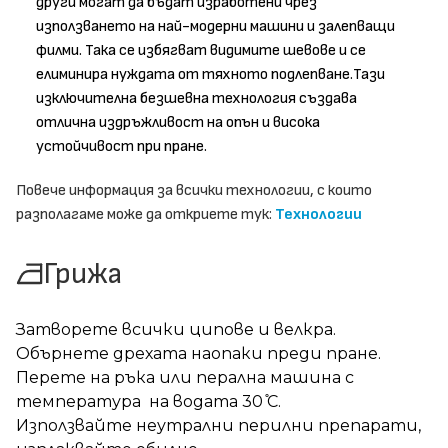
други могат да бъдат изработени чрез
използването на най-модерни машини и залепващи
филми. Така се избягват видимите шевове и се
елиминира нуждата от тяхното подлепване.Тази
изключителна безшевна технология създава
отлична издръжливост на опън и висока
устойчивост при пране.
Повече информация за всички технологии, с които
разполагаме може да откриете тук:
Технологии
Грижа
Затворете всички ципове и велкра.
Обърнете дрехата наопаки преди пране.
Перете на ръка или перална машина с
температура на водата 30 ̊С.
Използвайте неутрални перилни препарати,