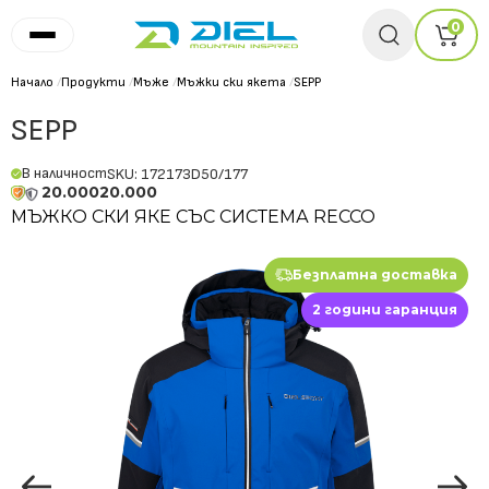
0
Начало
/
Продукти
/
Мъже
/
Мъжки ски якета
/
SEPP
SEPP
В наличност
SKU: 172173D50/177
20.000
20.000
МЪЖКО СКИ ЯКЕ СЪС СИСТЕМА RECCO
Безплатна доставка
2 години гаранция