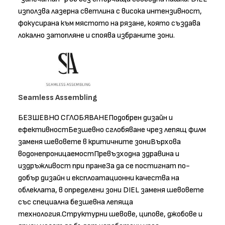
използва лазерна светлина с висока интензивност,
фокусирана към мястото на рязане, която създава
локално затопляне и споява избраните зони.
Seamless Assembling
БЕЗШЕВНО СГЛОБЯВАНЕПодобрен дизайн и
ефективностБезшевно сглобяване чрез лепящ филм
заменя шевовете в критичните зониВърхова
водонепроницаемостПревъзходна здравина и
издръжливост при пранеЗа да се постигнат по-
добър дизайн и експлоатационни качества на
облеклата, в определени зони DIEL заменя шевовете
със специална безшевна лепяща
технология.Структурни шевове, ципове, джобове и