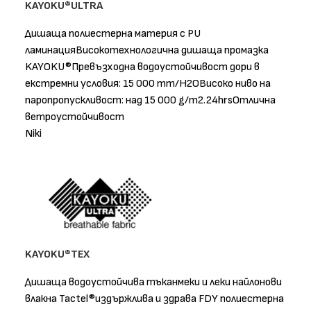
KAYOKU®ULTRA
Дишаща полиестерна материя с PU
ламинацияВисокотехнологична дишаща промазка
KAYOKU®Превъзходна водоустойчивост дори в
екстремни условия: 15 000 mm/H2OВисоко ниво на
паропропускливост: над 15 000 g/m2.24hrsОтлична
ветроустойчивост
Niki
KAYOKU®TEX
Дишащa водоустойчивa тъканмеки и леки найлонови
влакна Tactel®издържлива и здрава FDY полиестерна