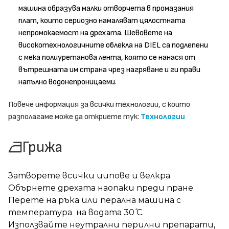
машина образува малки отворчета в промазания
плат, които сериозно намаляват цялостната
непромокаемост на дрехата. Шевовете на
високотехнологичните облекла на DIEL са подлепени
с мека полиуретанова лента, която се нанася от
вътрешната им страна чрез нагряване и ги прави
напълно водонепроницаеми.
Повече информация за всички технологии, с които
разполагаме може да откриете тук:
Технологии
Грижа
Затворете всички ципове и велкра.
Обърнете дрехата наопаки преди пране.
Перете на ръка или перална машина с
температура на водата 30 ̊С.
Използвайте неутрални перилни препарати,