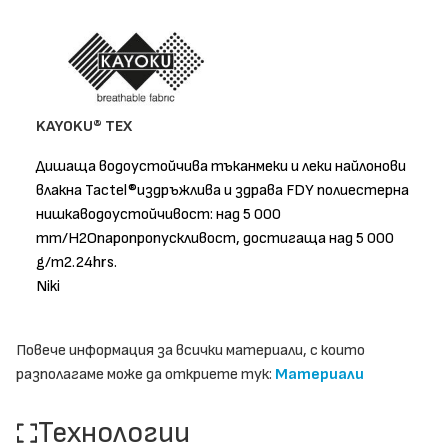
KAYOKU® TEX
Дишаща водоустойчива тъканмеки и леки найлонови
влакна Tactel®издръжлива и здрава FDY полиестерна
нишкаводоустойчивост: над 5 000
mm/H2Oпаропропускливост, достигаща над 5 000
g/m2.24hrs.
Niki
Повече информация за всички материали, с които
разполагаме може да откриете тук:
Материали
Технологии