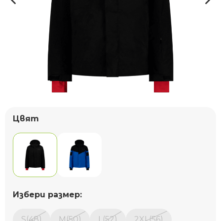
Цвят
Избери размер:
S(48)
M(50)
L(52)
2XL(56)