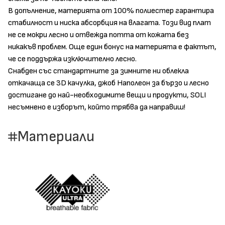
В допълнение, материята от 100% полиестер гарантира
стабилност и ниска абсорбция на влагата. Този вид плат
не се мокри лесно и отвежда потта от кожата без
никакъв проблем. Още един бонус на материята е фактът,
че се поддържа изключително лесно.
Снабден със стандартните за зимните ни облекла
откачаща се 3D качулка, джоб Наполеон за бързо и лесно
достигане до най-необходимите вещи и продукти, SOLI
несъмнено е изборът, който трябва да направиш!
Материали