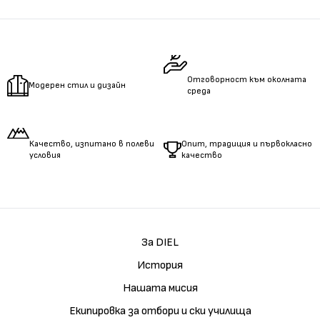
Измерете
обиколката
на гърдите.
Измерете
обиколката
на талията.
Измерете
дължината
на ръцете.
Отговорност към околната
Модерен стил и дизайн
среда
Качество, изпитано в полеви
Опит, традиция и първокласно
условия
качество
За DIEL
История
Нашата мисия
Екипировка за отбори и ски училища