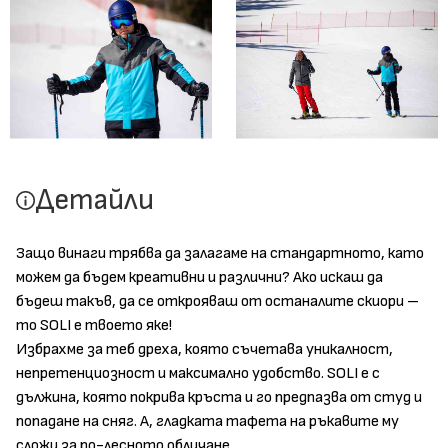
Детайли
Защо винаги трябва да залагаме на стандартното, като
можем да бъдем креативни и различни? Ако искаш да
бъдеш такъв, да се открояваш от останалите скиори –
то SOLI е твоето яке!
Избрахме за теб дреха, която съчетава уникалност,
непретенциозност и максимално удобство. SOLI е с
дължина, която покрива кръста и го предпазва от студ и
попадане на сняг. А, гладката тафета на ръкавите му
сложи за по-лесното обличане.