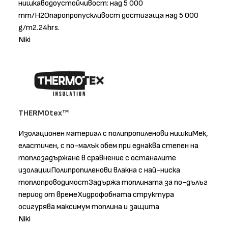
нишкаводоустойчивост: над 5 000
mm/H2Oпаропропускливост достигаща над 5 000
g/m2.24hrs.
Niki
THERMOtex™
Изолационен материал с полипропиленови нишкиМек,
еластичен, с по-малък обем при еднаква степен на
топлозадържане в сравнение с останалите
изолацииПолипропиленови влакна с най-ниска
топлопроводимостЗадържа топлината за по-дълъг
период от времеХидрофобната структура
осигурява максимум топлина и защита
Niki