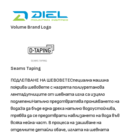
Volume Brand Logo
Seams Taping
ПОДЛЕПВАНЕ НА ШЕВОВЕТЕСпециална машина
покрива шевовете с нагрята полиуретанова
лентаДупчиците от шевната игла са изцяло
подлепениНапълно предотвратява проникването на
водаЗа да бъде една дреха напълно водоустойчива,
трябва да се предотврати навлизането на вода във
всяка нейна част. В процеса на зашиване на
отделните детайли обаче, иглата на шевната