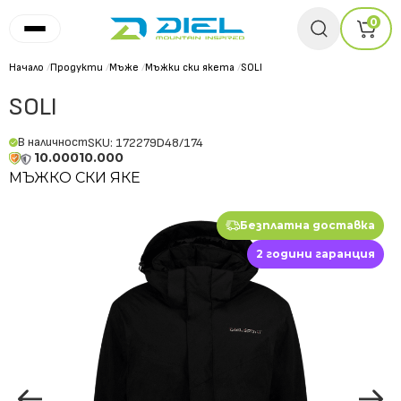
0
Начало
/
Продукти
/
Мъже
/
Мъжки ски якета
/
SOLI
SOLI
В наличност
SKU: 172279D48/174
10.000
10.000
МЪЖКО СКИ ЯКЕ
Безплатна доставка
2 години гаранция