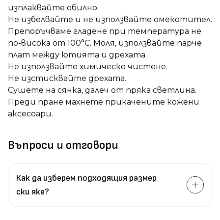
изплаквайте обилно.
Не избелвайте и не използвайте омекотител.
Препоръчваме гладене при температура не
по-висока от 100°C. Моля, използвайте парче
плат между ютията и дрехата.
Не използвайте химическо чистене.
Не изстисквайте дрехата.
Сушете на сянка, далеч от пряка светлина.
Преди пране махнете прикачените кожени
аксесоари.
Въпроси и отговори
Как да изберем подходящия размер
ски яке?