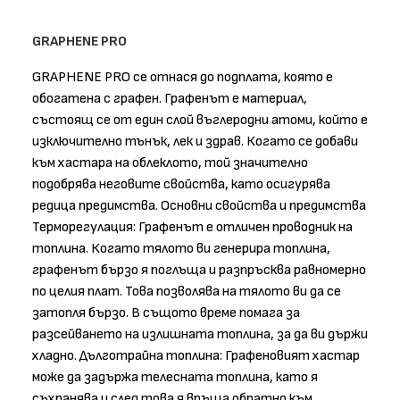
GRAPHENE PRO
GRAPHENE PRO се отнася до подплата, която е
обогатена с графен. Графенът е материал,
състоящ се от един слой въглеродни атоми, който е
изключително тънък, лек и здрав. Когато се добави
към хастара на облеклото, той значително
подобрява неговите свойства, като осигурява
редица предимства. Основни свойства и предимства
Терморегулация: Графенът е отличен проводник на
топлина. Когато тялото ви генерира топлина,
графенът бързо я поглъща и разпръсква равномерно
по целия плат. Това позволява на тялото ви да се
затопля бързо. В същото време помага за
разсейването на излишната топлина, за да ви държи
хладно. Дълготрайна топлина: Графеновият хастар
може да задържа телесната топлина, като я
съхранява и след това я връща обратно към