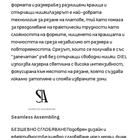
формата и размераБез разнищени краища и
стърчащи нишкиЛазерът е най-добрата
технология за рязане на платове, тъй като помага
за преодоляване на практически трудности като
сложността на формите, нищенето на краищата и
точността на среза независимо от размера и
повторяемостта. Срезът, които се получава е със
”запечатан” ръб без стърчащи свободни нишки. DIEL
използва лазерна светлина с висока интензивност,
фокусирана към мястото на рязане, която създава
локално затопляне и споява избраните зони.
Seamless Assembling
БЕЗШЕВНО СГЛОБЯВАНЕПодобрен дизайн и
ефективностБезшевно сглобяване чрез лепящ филм