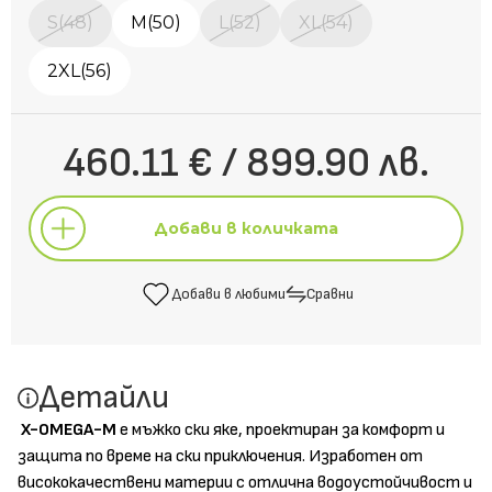
S(48)
M(50)
L(52)
XL(54)
2XL(56)
460.11 € / 899.90 лв.
Добави в количката
Добави в любими
Сравни
Добави в количката
Детайли
Добави в любими
Сравни
X-OMEGA-M
е мъжко ски яке, проектиран за комфорт и
защита по време на ски приключения. Изработен от
висококачествени материи с отлична водоустойчивост и