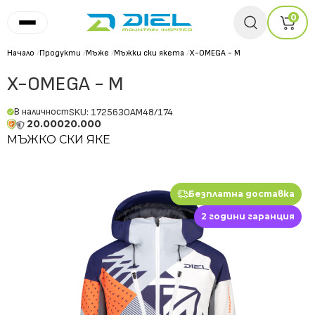
0
Начало
/
Продукти
/
Мъже
/
Мъжки ски якета
/
X-OMEGA - M
X-OMEGA - M
В наличност
SKU: 172563OAM48/174
20.000
20.000
МЪЖКО СКИ ЯКЕ
Безплатна доставка
2 години гаранция