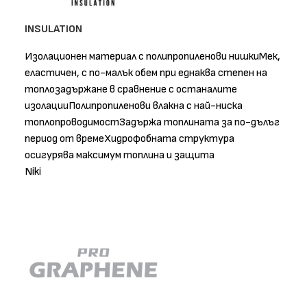
INSULATION
Изолационен материал с полипропиленови нишкиМек,
еластичен, с по-малък обем при еднаква степен на
топлозадържане в сравнение с останалите
изолацииПолипропиленови влакна с най-ниска
топлопроводимостЗадържа топлината за по-дълъг
период от времеХидрофобната структура
осигурява максимум топлина и защита
Niki