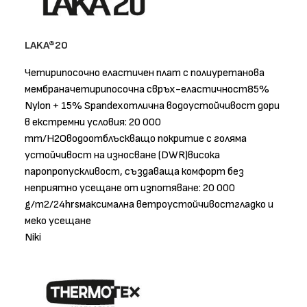
LAKA®20
Четирипосочно еластичен плат с полиуретанова
мембраначетирипосочна свръх-еластичност85%
Nylon + 15% Spandexотлична водоустойчивост дори
в екстремни условия: 20 000
mm/H2Oводоотблъскващо покритие с голяма
устойчивост на износване (DWR)висока
паропропускливост, създаваща комфорт без
неприятно усещане от изпотяване: 20 000
g/m2/24hrsмаксимална ветроустойчивостгладко и
меко усещане
Niki