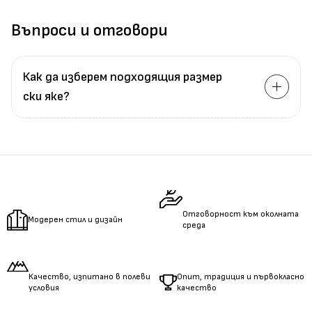
Въпроси и отговори
Как да изберем подходящия размер
ски яке?
Измерете
обиколката
на гърдите.
Измерете
обиколката
на талията.
Измерете
дължината
на ръцете.
Отговорност към околната
Модерен стил и дизайн
среда
Качество, изпитано в полеви
Опит, традиция и първокласно
условия
качество