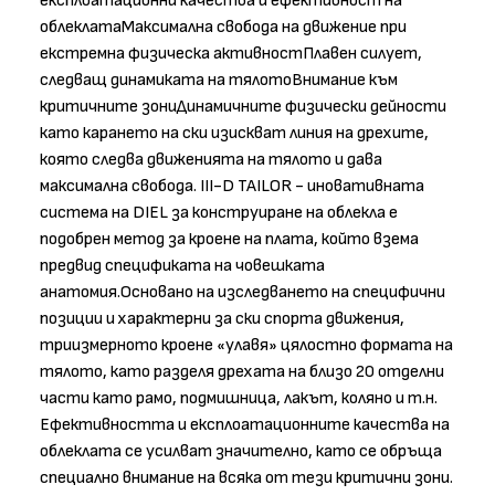
експлоатационни качества и ефективност на
облеклатаМаксимална свобода на движение при
екстремна физическа активностПлавен силует,
следващ динамиката на тялотоВнимание към
критичните зониДинамичните физически дейности
като карането на ски изискват линия на дрехите,
която следва движенията на тялото и дава
максимална свобода. III-D TAILOR - иновативната
система на DIEL за конструиране на облекла е
подобрен метод за кроене на плата, който взема
предвид спецификата на човешката
анатомия.Основано на изследването на специфични
позиции и характерни за ски спорта движения,
триизмерното кроене «улавя» цялостно формата на
тялото, като разделя дрехата на близо 20 отделни
части като рамо, подмишница, лакът, коляно и т.н.
Ефективността и експлоатационните качества на
облеклата се усилват значително, като се обръща
специално внимание на всяка от тези критични зони.