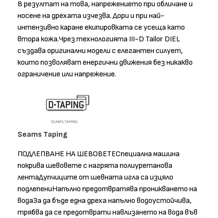
В резултат на това, напрежението при обличане и
носене на дрехата изчезва. Дори и при най-
интензивно каране екипировката се усеща като
втора кожа.Чрез технологията III-D Tailor DIEL
създава оригинални модели с елегантен силует,
които позволяват енергични движения без никакво
ограничение или напрежение.
Seams Taping
ПОДЛЕПВАНЕ НА ШЕВОВЕТЕСпециална машина
покрива шевовете с нагрята полиуретанова
лентаДупчиците от шевната игла са изцяло
подлепениНапълно предотвратява проникването на
водаЗа да бъде една дреха напълно водоустойчива,
трябва да се предотврати навлизането на вода във