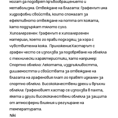
могат да подобрят кръвообращението и
метаболизма. Отвеждане на влагата: Графенът има
хидрофобни свойства, които спомагат за
ефективното отвеждане на потта от кожата,
като поддържат тялото сухо.
Хипоалергенен: Графенът е хипоалергенен
материал, което го прави подходящ за хора с
чувствителна кожа. ПриложениеХастарът с
графен често се използва за подобряване на облекла
с технически характеристики, като например:
Спортно облекло: Лекотата, издръжливостта,
дишаемостта и свойствата за отвеждане на
влагата на графеновия плат го правят идеален за
спортно облекло. Висококачествени дрехи и връхни
облекла: Графеновият хастар се използва в палта,
якета и други висококачествени облекла за защита
от атмосферни влияния и регулиране на
температурата.
Niki