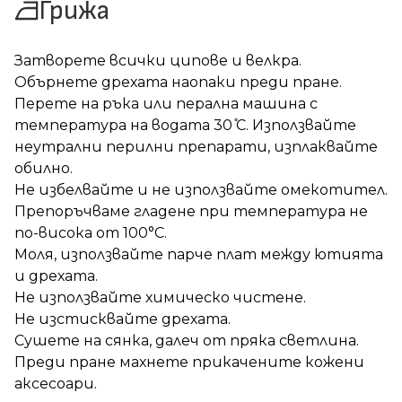
Грижа
Затворете всички ципове и велкра.
Обърнете дрехата наопаки преди пране.
Перете на ръка или перална машина с
температура на водата 30 ̊С.
Използвайте
неутрални перилни препарати, изплаквайте
обилно.
Не избелвайте и не използвайте омекотител.
Препоръчваме гладене при температура не
по-висока от 100°C.
Моля, използвайте парче плат между ютията
и дрехата.
Не използвайте химическо чистене.
Не изстисквайте дрехата.
Сушете на сянка, далеч от пряка светлина.
Преди пране махнете прикачените кожени
аксесоари.