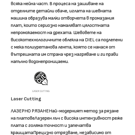
всяка нейна част. В процеса на зашиване на
отделните детайли обаче, иглата на шевната
машина образува малки отворчета в промазания
плат, които сериозно намаляват цялостната
непромокаемост на дрехата. Шевовете на
високотехнологичните облекла на DIEL са подлепени
с мека полиуретанова лента, която се нанася от
вътрешната им страна чрез нагряване и ги прави
напълно водонепроницаеми.
Laser Cutting
ЛАЗЕРНО РЯЗАНЕНай-модерният метод за рязане
на платовеЛазерен лъч с висока интензивност реже
плата с голяма точност и запечатва
краищатаПрецизно отрязване, независимо от