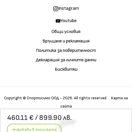
Instagram
Youtube
Общи условия
Връщане и рекламация
Политика за поверителност
Декларация за личните данни
Бисквитки
Copyright © Спортисимо ООД - 2026. All rights reserved.
Карта на
сайта
Купи
Галерия
Детайли
460.11 € / 899.90 лв.
Характеристики
Материали
Технологии
Грижа
Добави в количката