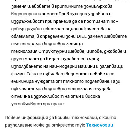
заменя шевовете в критичните зониВърхова
водонепроницаемостПревъзходна здравина и
издръжливост при пранеЗа да се постигнат по-
добър дизайн и експлоатационни качества на
облеклата, в определени зони DIEL заменя шевовете
със специална безшевна лепяща
технология.Структурни шевове, ципове, джобове и
други могат да бъдат изработени чрез
използването на най-модерни машини и залепващи
филми. Така се избягват видимите шевове и се
елиминира нуждата от тяхното подлепване.Тази
изключителна безшевна технология създава
отлична издръжливост на опън и висока
устойчивост при пране.
Повече информация за всички технологии, с които
разполагаме може да откриете тук:
Технологии