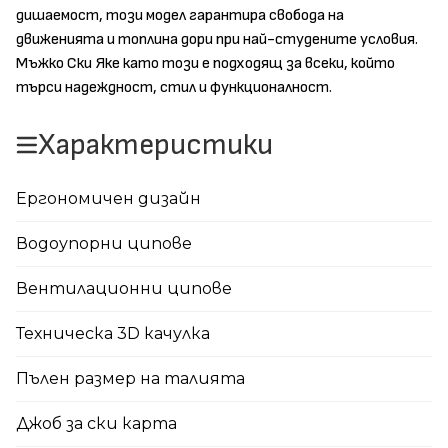
дишаемост, този модел гарантира свобода на
движенията и топлина дори при най-студените условия.
Мъжко Ски Яке като този е подходящ за всеки, който
търси надеждност, стил и функционалност.
Характеристики
Ергономичен дизайн
Водоупорни ципове
Вентилационни ципове
Техническа 3D качулка
Пълен размер на талията
Джоб за ски карта