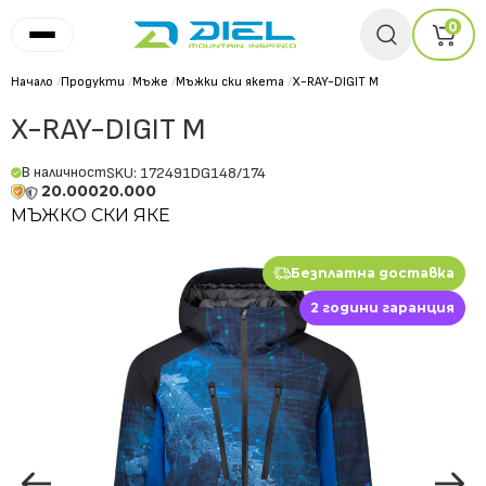
0
Начало
/
Продукти
/
Мъже
/
Мъжки ски якета
/
X-RAY-DIGIT M
X-RAY-DIGIT M
В наличност
SKU: 172491DG148/174
20.000
20.000
МЪЖКО СКИ ЯКЕ
Безплатна доставка
2 години гаранция