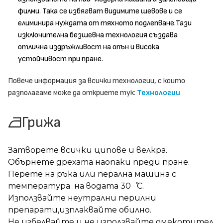
филми. Така се избягват видимите шевове и се
елиминира нуждата от тяхното подлепване.Тази
изключителна безшевна технология създава
отлична издръжливост на опън и висока
устойчивост при пране.
Повече информация за всички технологии, с които
разполагаме може да откриете тук:
Технологии
Грижа
Затворете всички ципове и велкра.
Обърнете дрехата наопаки преди пране.
Перете на ръка или перална машина с
температура на водата 30 ̊С.
Използвайте неутрални перилни
препарати,изплаквайте обилно.
Не избелвайте и не използвайте омекотител.