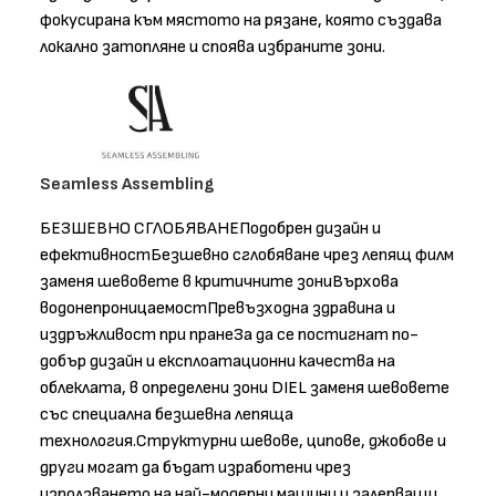
фокусирана към мястото на рязане, която създава
локално затопляне и споява избраните зони.
Seamless Assembling
БЕЗШЕВНО СГЛОБЯВАНЕПодобрен дизайн и
ефективностБезшевно сглобяване чрез лепящ филм
заменя шевовете в критичните зониВърхова
водонепроницаемостПревъзходна здравина и
издръжливост при пранеЗа да се постигнат по-
добър дизайн и експлоатационни качества на
облеклата, в определени зони DIEL заменя шевовете
със специална безшевна лепяща
технология.Структурни шевове, ципове, джобове и
други могат да бъдат изработени чрез
използването на най-модерни машини и залепващи