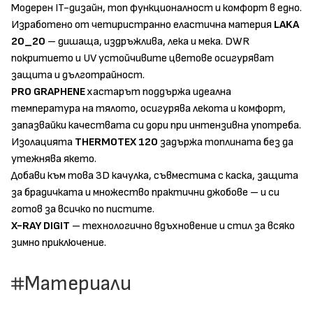
Модерен IT-дизайн, топ функционалност и комфорт в едно.
Изработено от четиристранно еластична материя
LAKA
20_20
– дишаща, издръжлива, лека и мека. DWR
покритието и UV устойчивите цветове осигуряват
защита и дълготрайност.
PRO GRAPHENE
хастарът поддържа идеална
температура на тялото, осигурява лекота и комфорт,
запазвайки качествата си дори при интензивна употреба.
Изолацията
THERMOTEX 120
задържа топлината без да
утежнява якето.
Добави към това 3D качулка, съвместима с каска, защита
за брадичката и множество практични джобове – и си
готов за всичко по пистите.
X-RAY DIGIT
– технологично вдъхновение и стил за всяко
зимно приключение.
Материали