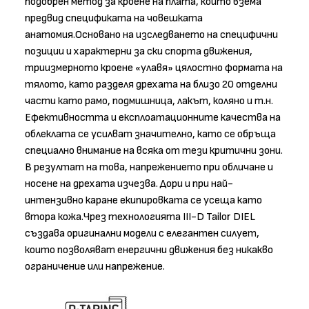
подобрен метод за кроене на плата, който взема
предвид спецификата на човешката
анатомия.Основано на изследването на специфични
позиции и характерни за ски спорта движения,
триизмерното кроене «улавя» цялостно формата на
тялото, като разделя дрехата на близо 20 отделни
части като рамо, подмишница, лакът, коляно и т.н.
Ефективността и експлоатационните качества на
облеклата се усилват значително, като се обръща
специално внимание на всяка от тези критични зони.
В резултат на това, напрежението при обличане и
носене на дрехата изчезва. Дори и при най-
интензивно каране екипировката се усеща като
втора кожа.Чрез технологията III-D Tailor DIEL
създава оригинални модели с елегантен силует,
които позволяват енергични движения без никакво
ограничение или напрежение.