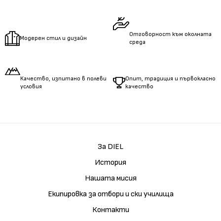
Измерете
дължината
на ръцете.
Отговорност към околната
Модерен стил и дизайн
среда
Качество, изпитано в полеви
Опит, традиция и първокласно
условия
качество
За DIEL
История
Нашата мисия
Екипировка за отбори и ски училища
Контакти