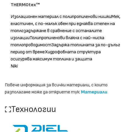
THERMOtex™
Изолационен материал с полипропиленови нишкиМек,
еластичен, с по-малък обем при еднаква степен на
топлозадържане в сравнение с останалите
изолацииПолипропиленови влакна с най-ниска
топлопроводимостЗадържа топлината за по-дълъг
период от времеХидрофобната структура
осигурява максимум топлина и защита
Niki
Повече информация за всички материали, с които
разполагаме може да откриете тук:
Материали
Технологии