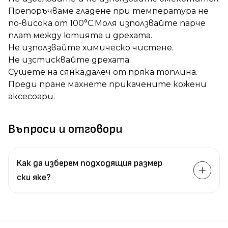
Препоръчваме гладене при температура не
по-висока от 100°C.Моля използвайте парче
плат между ютията и дрехата.
Не използвайте химическо чистене.
Не изстисквайте дрехата.
Сушете на сянка,далеч от пряка топлина.
Преди пране махнете прикачените кожени
аксесоари.
Въпроси и отговори
Как да изберем подходящия размер
ски яке?
Измерете
обиколката
на гърдите.
Измерете
обиколката
на талията.