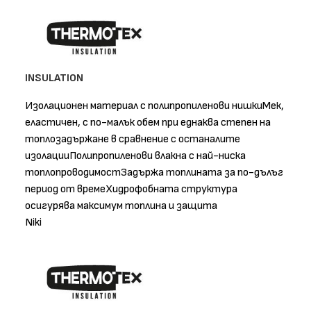
INSULATION
Изолационен материал с полипропиленови нишкиМек,
еластичен, с по-малък обем при еднаква степен на
топлозадържане в сравнение с останалите
изолацииПолипропиленови влакна с най-ниска
топлопроводимостЗадържа топлината за по-дълъг
период от времеХидрофобната структура
осигурява максимум топлина и защита
Niki