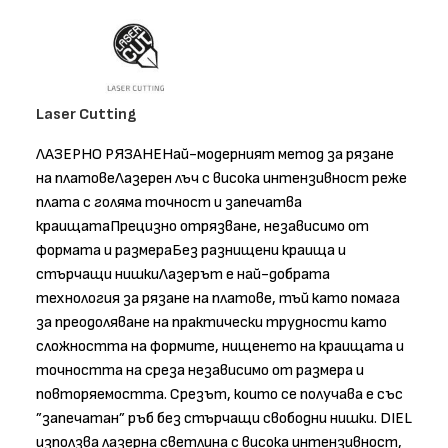
Laser Cutting
ЛАЗЕРНО РЯЗАНЕНай-модерният метод за рязане
на платовеЛазерен лъч с висока интензивност реже
плата с голяма точност и запечатва
краищатаПрецизно отрязване, независимо от
формата и размераБез разнищени краища и
стърчащи нишкиЛазерът е най-добрата
технология за рязане на платове, тъй като помага
за преодоляване на практически трудности като
сложността на формите, нищенето на краищата и
точността на среза независимо от размера и
повторяемостта. Срезът, които се получава е със
”запечатан” ръб без стърчащи свободни нишки. DIEL
използва лазерна светлина с висока интензивност,