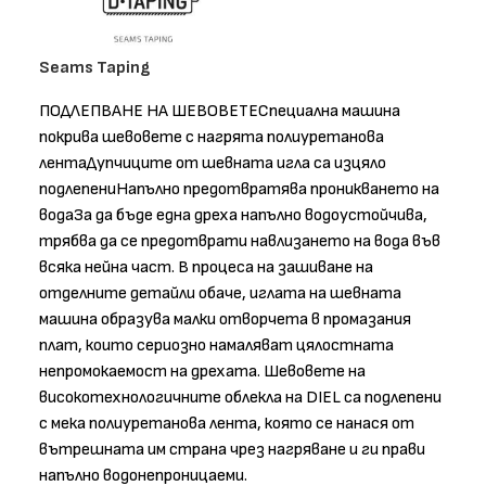
Seams Taping
ПОДЛЕПВАНЕ НА ШЕВОВЕТЕСпециална машина
покрива шевовете с нагрята полиуретанова
лентаДупчиците от шевната игла са изцяло
подлепениНапълно предотвратява проникването на
водаЗа да бъде една дреха напълно водоустойчива,
трябва да се предотврати навлизането на вода във
всяка нейна част. В процеса на зашиване на
отделните детайли обаче, иглата на шевната
машина образува малки отворчета в промазания
плат, които сериозно намаляват цялостната
непромокаемост на дрехата. Шевовете на
високотехнологичните облекла на DIEL са подлепени
с мека полиуретанова лента, която се нанася от
вътрешната им страна чрез нагряване и ги прави
напълно водонепроницаеми.