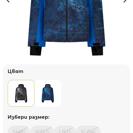
Цвят
Избери размер:
S(48)
M(50)
L(52)
XL(54)