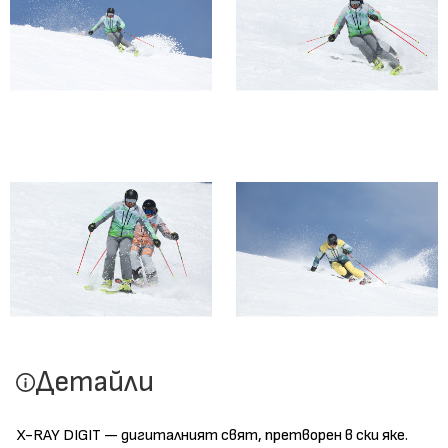
Детайли
X-RAY DIGIT — дигиталният свят, претворен в ски яке.