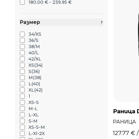
180.00 € - 239.95 €
Размер
34/XS
36/S
38/M
40/L
42/XL
XS(34)
S(36)
M(38)
L(40)
XL(42)
1
XS-S
M-L
Раница 
L-XL
S-M
РАНИЦА
XS-S-M
127.77 € 
L-Xl-2X