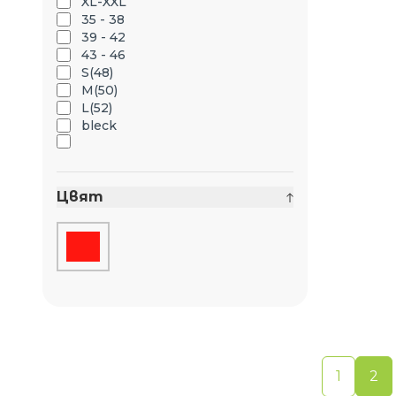
XL-XXL
35 - 38
39 - 42
43 - 46
S(48)
M(50)
L(52)
bleck
Цвят
1
2