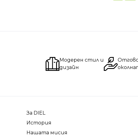
Модерен стил и
Отгов
дизайн
околна
За DIEL
История
Нашата мисия