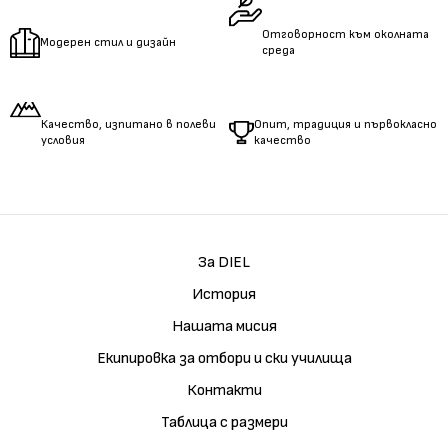
Отговорност към околната
Модерен стил и дизайн
среда
Качество, изпитано в полеви
Опит, традиция и първокласно
условия
качество
За DIEL
История
Нашата мисия
Екипировка за отбори и ски училища
Контакти
Таблица с размери