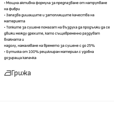
• Мощна активна формула за предпазване от натрупване
на фибри
• Запазва дишащите и затоплящите качества на
материята
• Топките за сушене помагат на въздуха да продължи да се
движи между дрехите, като същевременно раздуват
влакната и
надолу, намаляване на времето за сушене с до 25%
• Бутилка от 100% рециклиран материал с удобна
дозираща капачка
Грижа