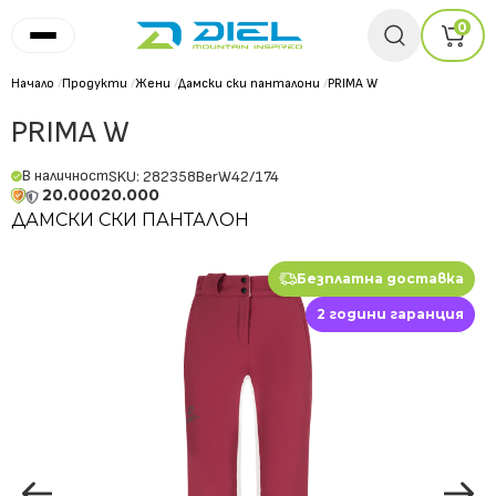
0
Начало
/
Продукти
/
Жени
/
Дамски ски панталони
/
PRIMA W
PRIMA W
В наличност
SKU: 282358BerW42/174
20.000
20.000
ДАМСКИ СКИ ПАНТАЛОН
Безплатна доставка
2 години гаранция