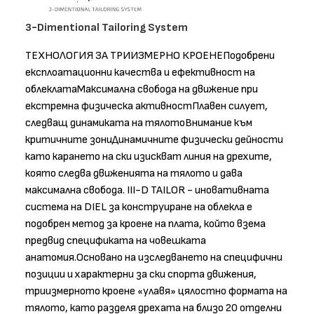
3-Dimentional Tailoring System
ТЕХНОЛОГИЯ ЗА ТРИИЗМЕРНО КРОЕНЕПодобрени
експлоатационни качества и ефективност на
облеклатаМаксимална свобода на движение при
екстремна физическа активностПлавен силует,
следващ динамиката на тялотоВнимание към
критичните зониДинамичните физически дейности
като карането на ски изискват линия на дрехите,
която следва движенията на тялото и дава
максимална свобода. III-D TAILOR - иновативната
система на DIEL за конструиране на облекла е
подобрен метод за кроене на плата, който взема
предвид спецификата на човешката
анатомия.Основано на изследването на специфични
позиции и характерни за ски спорта движения,
триизмерното кроене «улавя» цялостно формата на
тялото, като разделя дрехата на близо 20 отделни