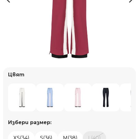
Цвят
Избери размер:
XS(34)
S(36)
M(38)
L(40)