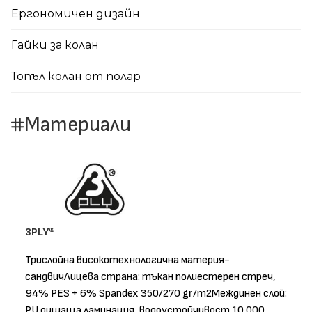
Eргономичен дизайн
Гайки за колан
Топъл колан от полар
Материали
3PLY®
Трислойна високотехнологична материя-
сандвичЛицева страна: тъкан полиестерен стреч,
94% PES + 6% Spandex 350/270 gr/m2Междинен слой:
PU дишаща ламинация, водоустойчивост 10 000