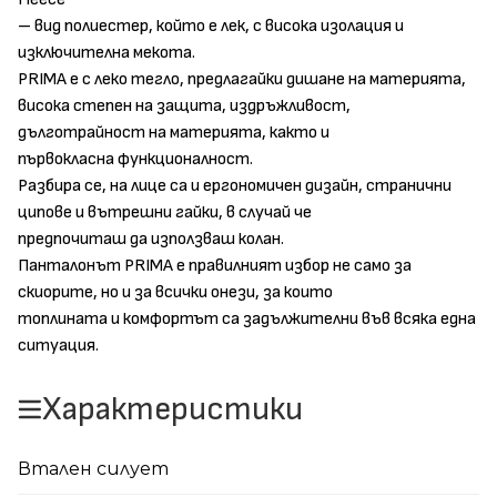
– вид полиестер, който е лек, с висока изолация и
изключителна мекота.
PRIMA е с леко тегло, предлагайки дишане на материята,
висока степен на защита, издръжливост,
дълготрайност на материята, както и
първокласна функционалност.
Разбира се, на лице са и ергономичен дизайн, странични
ципове и вътрешни гайки, в случай че
предпочиташ да използваш колан.
Панталонът PRIMA e правилният избор не само за
скиорите, но и за всички онези, за които
топлината и комфортът са задължителни във всяка една
ситуация.
Характеристики
Втален силует