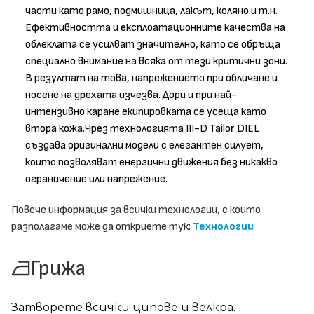
части като рамо, подмишница, лакът, коляно и т.н.
Ефективността и експлоатационните качества на
облеклата се усилват значително, като се обръща
специално внимание на всяка от тези критични зони.
В резултат на това, напрежението при обличане и
носене на дрехата изчезва. Дори и при най-
интензивно каране екипировката се усеща като
втора кожа.Чрез технологията III-D Tailor DIEL
създава оригинални модели с елегантен силует,
които позволяват енергични движения без никакво
ограничение или напрежение.
Повече информация за всички технологии, с които
разполагаме може да откриете тук:
Технологии
Грижа
Затворете всички ципове и велкра.