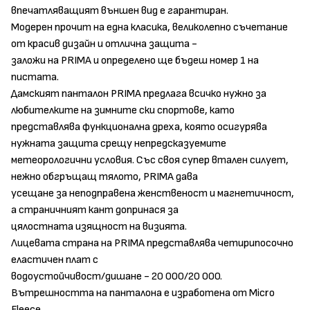
впечатляващият външен вид е гарантиран.
Модерен прочит на една класика, великолепно съчетание
от красив дизайн и отлична защита -
заложи на PRIMA и определено ще бъдеш номер 1 на
пистата.
Дамският панталон PRIMA предлага всичко нужно за
любителките на зимните ски спортове, като
представлява функционална дреха, която осигурява
нужната защита срещу непредсказуемите
метеорологични условия. Със своя супер втален силует,
нежно обгръщащ тялото, PRIMA дава
усещане за неподправена женственост и магнетичност,
а страничният кант допринася за
цялостната изящност на визията.
Лицевата страна на PRIMA представлява четирипосочно
еластичен плат с
водоустойчивост/дишане - 20 000/20 000.
Вътрешността на панталона е изработена от Мicro
Fleece