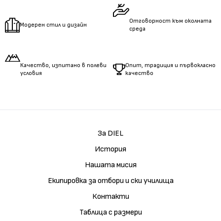
Отговорност към околната
Модерен стил и дизайн
среда
Качество, изпитано в полеви
Опит, традиция и първокласно
условия
качество
За DIEL
История
Нашата мисия
Екипировка за отбори и ски училища
Контакти
Таблица с размери