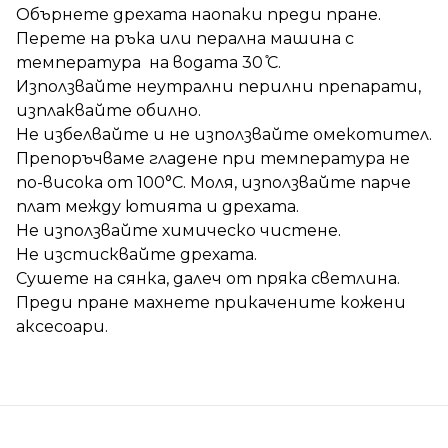
Обърнете дрехата наопаки преди пране.
Перете на ръка или перална машина с
температура на водата 30 ̊С.
Използвайте неутрални перилни препарати,
изплаквайте обилно.
Не избелвайте и не използвайте омекотител.
Препоръчваме гладене при температура не
по-висока от 100°C. Моля, използвайте парче
плат между ютията и дрехата.
Не използвайте химическо чистене.
Не изстисквайте дрехата.
Сушете на сянка, далеч от пряка светлина.
Преди пране махнете прикачените кожени
аксесоари.