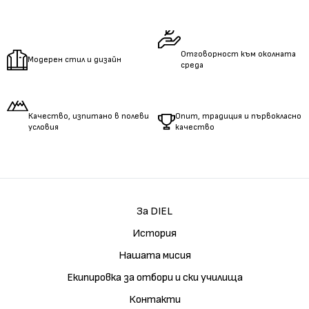
Измерете
дължината
на ръцете.
Отговорност към околната
Модерен стил и дизайн
среда
Качество, изпитано в полеви
Опит, традиция и първокласно
условия
качество
За DIEL
История
Нашата мисия
Екипировка за отбори и ски училища
Контакти