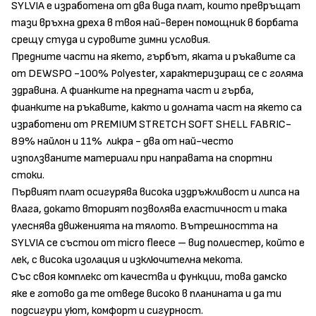
SYLVIA е изработена от два вида плат, които превръщат
тази връхна дреха в твоя най-верен помощник в борбата
срещу студа и суровите зимни условия.
Предните части на якето, гърбът, яката и ръкавите са
от DEWSPO -100% Polyester, характеризиращ се с голяма
здравина. A фианките на предната част и гърба,
фианките на ръкавите, както и долната част на якето са
изработени от PREMIUM STRETCH SOFT SHELL FABRIC-
89% найлон и 11% ликра - два от най-често
използваните материали при направата на спортни
стоки.
Първият плат осигурява висока издръжливост и липса на
влага, докато вторият позволява еластичност и така
улеснява движенията на тялото. Вътрешността на
SYLVIA се състои от micro fleece – вид полиестер, който е
лек, с висока изолация и изключителна мекота.
Със своя комплекс от качества и функции, това дамско
яке е готово да те отведе високо в планината и да ти
подсигури уют, комфорт и сигурност.