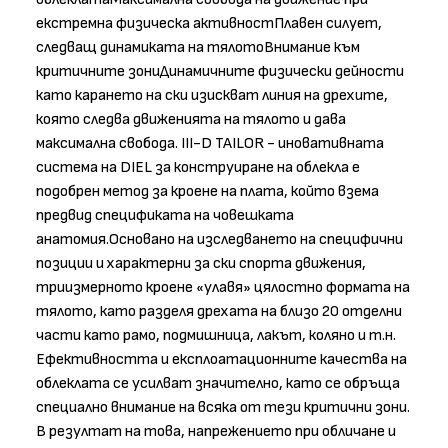
екстремна физическа активностПлавен силует,
следващ динамиката на тялотоВнимание към
критичните зониДинамичните физически дейности
като карането на ски изискват линия на дрехите,
която следва движенията на тялото и дава
максимална свобода. III-D TAILOR - иновативната
система на DIEL за конструиране на облекла е
подобрен метод за кроене на плата, който взема
предвид спецификата на човешката
анатомия.Основано на изследването на специфични
позиции и характерни за ски спорта движения,
триизмерното кроене «улавя» цялостно формата на
тялото, като разделя дрехата на близо 20 отделни
части като рамо, подмишница, лакът, коляно и т.н.
Ефективността и експлоатационните качества на
облеклата се усилват значително, като се обръща
специално внимание на всяка от тези критични зони.
В резултат на това, напрежението при обличане и