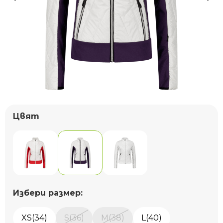
Цвят
Избери размер:
XS(34)
S(36)
M(38)
L(40)