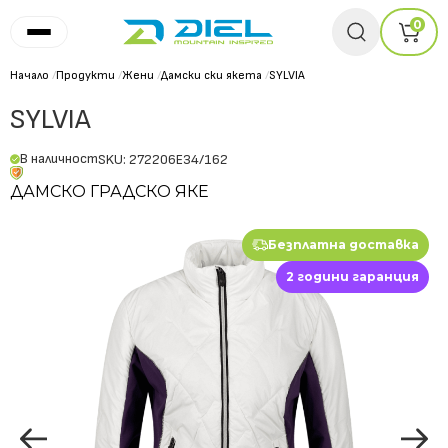
0
Начало
/
Продукти
/
Жени
/
Дамски ски якета
/
SYLVIA
SYLVIA
В наличност
SKU: 272206E34/162
ДАМСКО ГРАДСКО ЯКЕ
Безплатна доставка
2 години гаранция