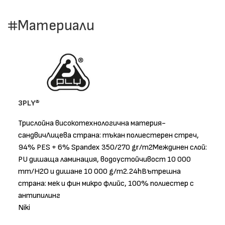
Материали
3PLY®
Трислойна високотехнологична материя-
сандвичЛицева страна: тъкан полиестерен стреч,
94% PES + 6% Spandex 350/270 gr/m2Междинен слой:
PU дишаща ламинация, водоустойчивост 10 000
mm/H2O и дишане 10 000 g/m2.24hВътрешна
страна: мек и фин микро флийс, 100% полиестер с
антипилинг
Niki