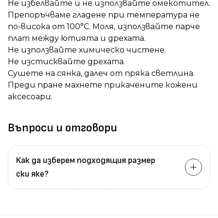
Не избелвайте и не използвайте омекотител.
Препоръчваме гладене при температура не
по-висока от 100°C. Моля, използвайте парче
плат между ютията и дрехата.
Не използвайте химическо чистене.
Не изстисквайте дрехата.
Сушете на сянка, далеч от пряка светлина.
Преди пране махнете прикачените кожени
аксесоари.
Въпроси и отговори
Как да изберем подходящия размер
ски яке?
Измерете
обиколката
на гърдите.
Измерете
обиколката
на талията.