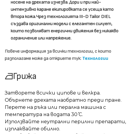
носене на дрехата изчезва. Дори и при най-
интензивно каране екипировката се усеща като
втора кожа.Чрез технологията III-D Tailor DIEL
създава оригинални модели с елегантен силует,
които позволяват енергични движения без никакво
ограничение или напрежение.
Повече информация за всички технологии, с които
разполагаме може да откриете тук:
Технологии
Грижа
Затворете всички ципове и велкра.
Обърнете дрехата наобратно преди пране.
Перете на ръка или перална машина с
температура на водата 30 ̊С.
Използвайте неутрални перилни препарати,
изплаквайте обилно.