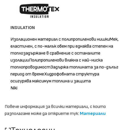
INSULATION
Изолационен материал с полипропиленови нишкиМек,
еластичен, с по-малък обем при еднаква степен на
топлозадържане в сравнение с останалите
изолацииПолипропиленови влакна с най-ниска
топлопроводимостЗадържа топлината за по-дълъг
период от времеХидрофобната структура
осигурява максимум топлина и защита
Niki
Повече информация за всички материали, с които
разполагаме може да откриете тук:
Материали