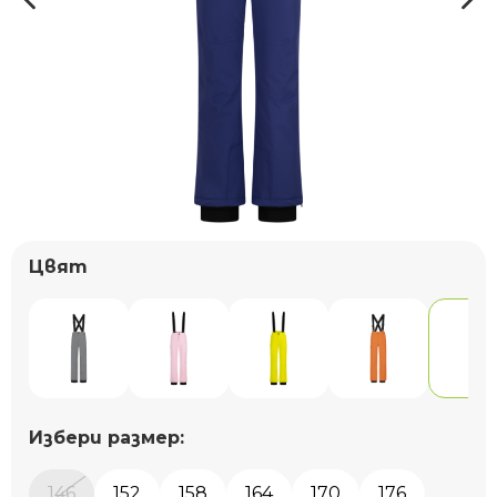
Цвят
Избери размер:
146
152
158
164
170
176