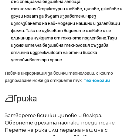
със специална безшевна лепяща
технология.Структурни шевове, ципове, джобове и
други могат да бъдат изработени чрез
използването на най-модерни машини и залепващи
филми. Така се избягват видимите шевове и се
елиминира нуждата от тяхното подлепване.Тази
изключителна безшевна технология създава
отлична издръжливост на опън и висока
устойчивост при пране.
Повече информация за всички технологии, с които
разполагаме може да откриете тук:
Технологии
Грижа
Затворете всички ципове и велкра.
Обърнете дрехата наопаки преди пране.
Перете на ръка или перална машина с