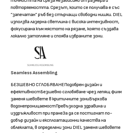
точността на среза независимо от размера и
повторяемостта. Срезът, които се получава е със
”запечатан” ръб без стърчащи свободни нишки. DIEL
използва лазерна светлина с висока интензивност,
фокусирана към мястото на рязане, която създава
локално затопляне и споява избраните зони.
Seamless Assembling
БЕЗШЕВНО СГЛОБЯВАНЕПодобрен дизайн и
ефективностБезшевно сглобяване чрез лепящ филм
заменя шевовете в критичните зониВърхова
водонепроницаемостПревъзходна здравина и
издръжливост при пранеЗа да се постигнат по-
добър дизайн и експлоатационни качества на
облеклата, в определени зони DIEL заменя шевовете