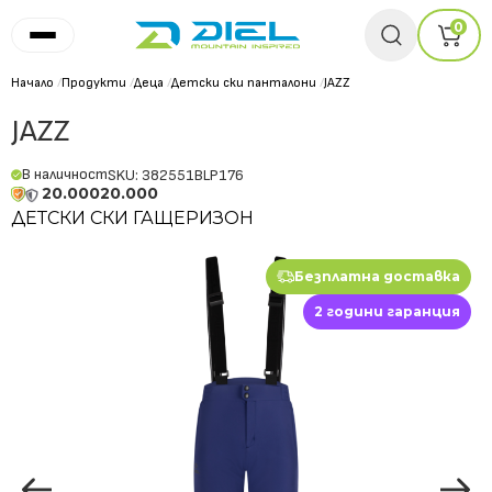
0
Начало
/
Продукти
/
Деца
/
Детски ски панталони
/
JAZZ
JAZZ
В наличност
SKU: 382551BLP176
20.000
20.000
ДЕТСКИ СКИ ГАЩЕРИЗОН
Безплатна доставка
2 години гаранция