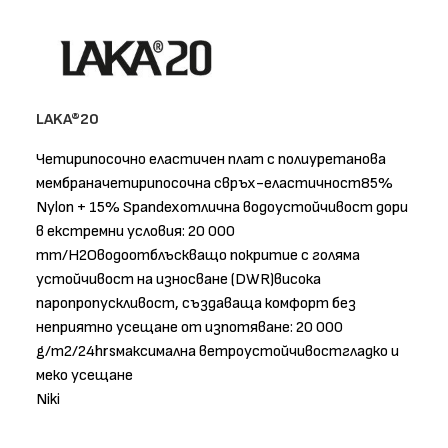
LAKA®20
Четирипосочно еластичен плат с полиуретанова
мембраначетирипосочна свръх-еластичност85%
Nylon + 15% Spandexотлична водоустойчивост дори
в екстремни условия: 20 000
mm/H2Oводоотблъскващо покритие с голяма
устойчивост на износване (DWR)висока
паропропускливост, създаваща комфорт без
неприятно усещане от изпотяване: 20 000
g/m2/24hrsмаксимална ветроустойчивостгладко и
меко усещане
Niki