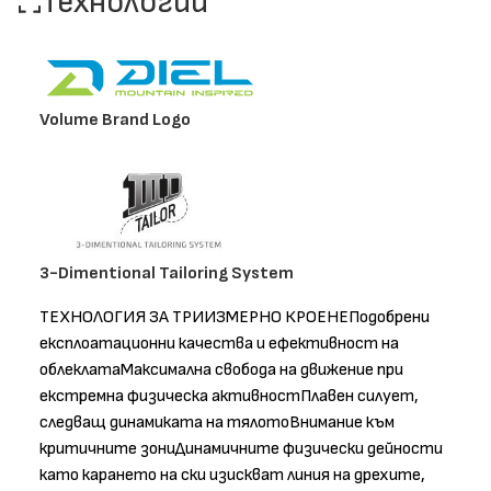
Технологии
Volume Brand Logo
3-Dimentional Tailoring System
ТЕХНОЛОГИЯ ЗА ТРИИЗМЕРНО КРОЕНЕПодобрени
експлоатационни качества и ефективност на
облеклатаМаксимална свобода на движение при
екстремна физическа активностПлавен силует,
следващ динамиката на тялотоВнимание към
критичните зониДинамичните физически дейности
като карането на ски изискват линия на дрехите,