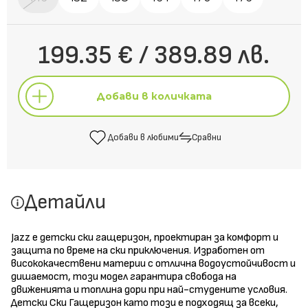
199.35 € / 389.89 лв.
Добави в количката
Добави в любими
Сравни
Добави в количката
Детайли
Добави в любими
Сравни
Jazz е детски ски гащеризон, проектиран за комфорт и
защита по време на ски приключения. Изработен от
висококачествени материи с отлична водоустойчивост и
дишаемост, този модел гарантира свобода на
движенията и топлина дори при най-студените условия.
Детски Ски Гащеризон като този е подходящ за всеки,