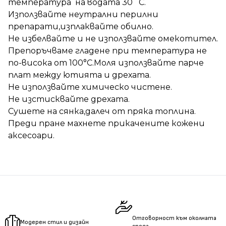
температура на водата 30 ̊С.
Използвайте неутрални перилни
препарати,изплаквайте обилно.
Не избелвайте и не използвайте омекотител.
Препоръчваме гладене при температура не
по-висока от 100°C.Моля използвайте парче
плат между ютията и дрехата.
Не използвайте химическо чистене.
Не изстисквайте дрехата.
Сушете на сянка,далеч от пряка топлина.
Преди пране махнете прикачените кожени
аксесоари.
Отговорност към околната
Модерен стил и дизайн