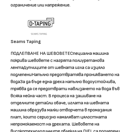
ограничение или напрежение.
Seams Taping
ПОДЛЕПВАНЕ НА ШЕВОВЕТЕСпециална машина
покрива шевовете с нагрята полиуретанова
лентаДупчиците от шевната игла са изцяло
подлепениНапълно предотвратява проникването на
водаЗа да бъде една дреха напълно водоустойчива,
трябва да се предотврати навлизането на вода във
всяка нейна част. В процеса на зашиване на
отделните детайли обаче, иглата на шевната
машина образува малки отворчета в промазания
плат, които сериозно намаляват цялостната
непромокаемост на дрехата. Шевовете на
високотехнологичните облекла на DIEL са подлепени