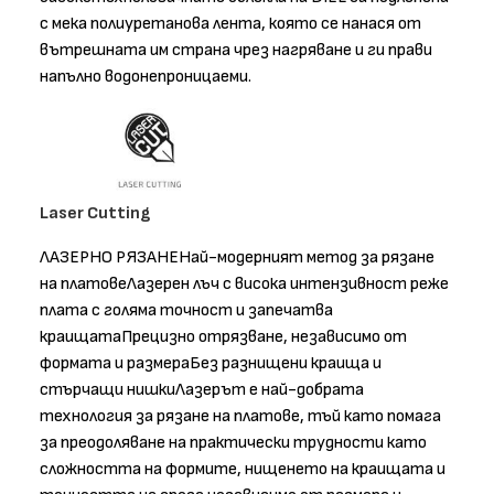
с мека полиуретанова лента, която се нанася от
вътрешната им страна чрез нагряване и ги прави
напълно водонепроницаеми.
Laser Cutting
ЛАЗЕРНО РЯЗАНЕНай-модерният метод за рязане
на платовеЛазерен лъч с висока интензивност реже
плата с голяма точност и запечатва
краищатаПрецизно отрязване, независимо от
формата и размераБез разнищени краища и
стърчащи нишкиЛазерът е най-добрата
технология за рязане на платове, тъй като помага
за преодоляване на практически трудности като
сложността на формите, нищенето на краищата и