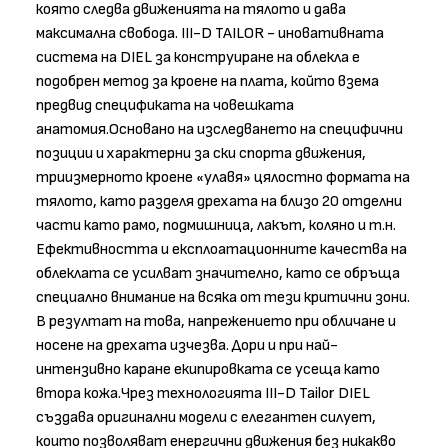
която следва движенията на тялото и дава
максимална свобода. III-D TAILOR - иновативната
система на DIEL за конструиране на облекла е
подобрен метод за кроене на плата, който взема
предвид спецификата на човешката
анатомия.Основано на изследването на специфични
позиции и характерни за ски спорта движения,
триизмерното кроене «улавя» цялостно формата на
тялото, като разделя дрехата на близо 20 отделни
части като рамо, подмишница, лакът, коляно и т.н.
Ефективността и експлоатационните качества на
облеклата се усилват значително, като се обръща
специално внимание на всяка от тези критични зони.
В резултат на това, напрежението при обличане и
носене на дрехата изчезва. Дори и при най-
интензивно каране екипировката се усеща като
втора кожа.Чрез технологията III-D Tailor DIEL
създава оригинални модели с елегантен силует,
които позволяват енергични движения без никакво