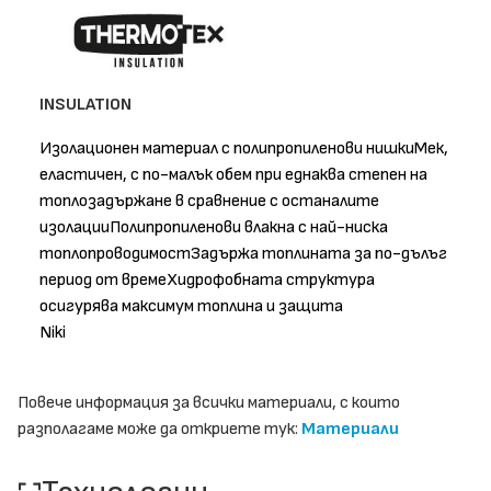
INSULATION
Изолационен материал с полипропиленови нишкиМек,
еластичен, с по-малък обем при еднаква степен на
топлозадържане в сравнение с останалите
изолацииПолипропиленови влакна с най-ниска
топлопроводимостЗадържа топлината за по-дълъг
период от времеХидрофобната структура
осигурява максимум топлина и защита
Niki
Повече информация за всички материали, с които
разполагаме може да откриете тук:
Материали