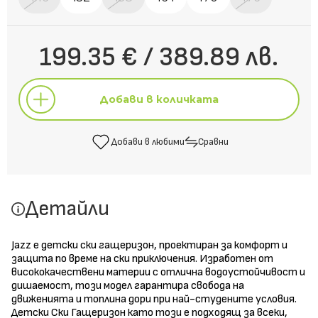
199.35 € / 389.89 лв.
Добави в количката
Добави в любими
Сравни
Добави в количката
Детайли
Добави в любими
Сравни
Jazz е детски ски гащеризон, проектиран за комфорт и
защита по време на ски приключения. Изработен от
висококачествени материи с отлична водоустойчивост и
дишаемост, този модел гарантира свобода на
движенията и топлина дори при най-студените условия.
Детски Ски Гащеризон като този е подходящ за всеки,