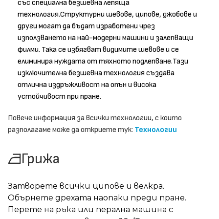
със специална безшевна лепяща
технология.Структурни шевове, ципове, джобове и
други могат да бъдат изработени чрез
използването на най-модерни машини и залепващи
филми. Така се избягват видимите шевове и се
елиминира нуждата от тяхното подлепване.Тази
изключителна безшевна технология създава
отлична издръжливост на опън и висока
устойчивост при пране.
Повече информация за всички технологии, с които
разполагаме може да откриете тук:
Технологии
Грижа
Затворете всички ципове и велкра.
Обърнете дрехата наопаки преди пране.
Перете на ръка или перална машина с