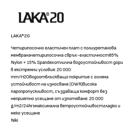
LAKA®20
Четирипосочно еластичен плат с полиуретанова
мембраначетирипосочна свръх-еластичност85%
Nylon + 15% Spandexотлична водоустойчивост дори
в екстремни условия: 20 000
mm/H2Oводоотблъскващо покритие с голяма
устойчивост на износване (DWR)висока
паропропускливост, създаваща комфорт без
неприятно усещане от изпотяване: 20 000
g/m2/24hrsмаксимална ветроустойчивостгладко и
меко усещане
Niki