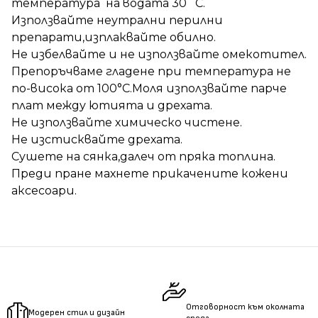
температура на водата 30 ̊С.
Използвайте неутрални перилни
препарати,изплаквайте обилно.
Не избелвайте и не използвайте омекотител.
Препоръчваме гладене при температура не
по-висока от 100°C.Моля използвайте парче
плат между ютията и дрехата.
Не използвайте химическо чистене.
Не изстисквайте дрехата.
Сушете на сянка,далеч от пряка топлина.
Преди пране махнете прикачените кожени
аксесоари.
Отговорност към околната
Модерен стил и дизайн