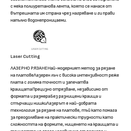
с мека полиуретанова лента, която се нанася от
вътрешната им страна чрез нагряване и ги прави
напълно водонепроницаеми.
Laser Cutting
ЛАЗЕРНО РЯЗАНЕНай-модерният метод за рязане
на платовеЛазерен лъч с висока интензивност реже
плата с голяма точност и запечатва
краищатаПрецизно отрязване, независимо от
формата и размераБез разнищени краища и
стърчащи нишкиЛазерът е най-добрата
технология за рязане на платове, тъй като помага
за преодоляване на практически трудности като
сложността на формите, нищенето на краищата и