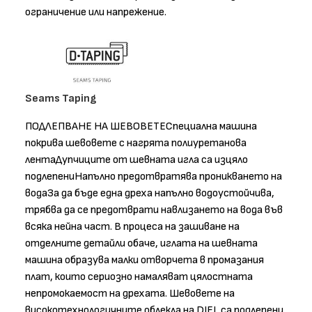
ограничение или напрежение.
Seams Taping
ПОДЛЕПВАНЕ НА ШЕВОВЕТЕСпециална машина
покрива шевовете с нагрята полиуретанова
лентаДупчиците от шевната игла са изцяло
подлепениНапълно предотвратява проникването на
водаЗа да бъде една дреха напълно водоустойчива,
трябва да се предотврати навлизането на вода във
всяка нейна част. В процеса на зашиване на
отделните детайли обаче, иглата на шевната
машина образува малки отворчета в промазания
плат, които сериозно намаляват цялостната
непромокаемост на дрехата. Шевовете на
високотехнологичните облекла на DIEL са подлепени