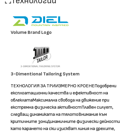
Технологии
Volume Brand Logo
3-Dimentional Tailoring System
ТЕХНОЛОГИЯ ЗА ТРИИЗМЕРНО КРОЕНЕПодобрени
експлоатационни качества и ефективност на
облеклатаМаксимална свобода на движение при
екстремна физическа активностПлавен силует,
следващ динамиката на тялотоВнимание към
критичните зониДинамичните физически дейности
като карането на ски изискват линия на дрехите,