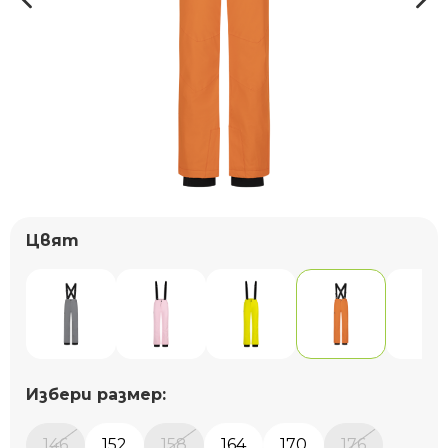
Цвят
Избери размер:
146
152
158
164
170
176