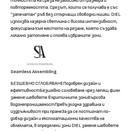
точността на среза независимо от размера и
повторяемостта. Срезът, които се получава е със
”запечатан” ръб без стърчащи свободни нишки. DIEL
използва лазерна светлина с висока интензивност,
фокусирана към мястото на рязане, която създава
локално затопляне и споява избраните зони.
Seamless Assembling
БЕЗШЕВНО СГЛОБЯВАНЕПодобрен дизайн и
ефективностБезшевно сглобяване чрез лепящ филм
заменя шевовете в критичните зониВърхова
водонепроницаемостПревъзходна здравина и
издръжливост при пранеЗа да се постигнат по-
добър дизайн и експлоатационни качества на
облеклата, в определени зони DIEL заменя шевовете