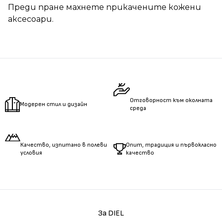
Преди пране махнете прикачените кожени
аксесоари.
Отговорност към околната
Модерен стил и дизайн
среда
Качество, изпитано в полеви
Опит, традиция и първокласно
условия
качество
За DIEL