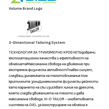
Volume Brand Logo
3-Dimentional Tailoring System
ТЕХНОЛОГИЯ ЗА ТРИИЗМЕРНО КРОЕНЕПодобрени
експлоатационни качества и ефективност на
облеклатаМаксимална свобода на движение при
екстремна физическа активностПлавен силует,
следващ динамиката на тялотоВнимание към
критичните зониДинамичните физически дейности
като карането на ски изискват линия на дрехите,
която следва движенията на тялото и дава
максимална свобода. III-D TAILOR - иновативната
система на DIEL за конструиране на облекла е