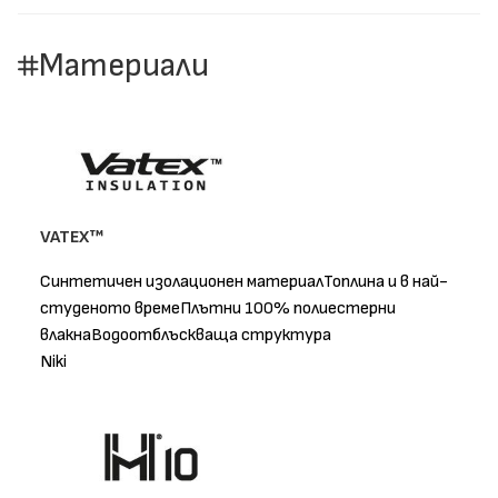
Материали
VATEX™
Синтетичен изолационен материалТоплина и в най-
студеното времеПлътни 100% полиестерни
влакнаВодоотблъскваща структура
Niki