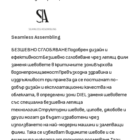
Seamless Assembling
БЕЗШЕВНО СГЛОБЯВАНЕПодобрен дизайн и
ефективностБезшевно сглобяване чрез лепящ филм
заменя шевовете в критичните зониВърхова
водонепроницаемостПревъзходна здравина и
издръжливост при пранеЗа да се постигнат по-
добър дизайн и експлоатационни качества на
облеклата, в определени зони DIEL заменя шевовете
със специална безшевна лепяща
технология.Структурни шевове, ципове, джобове и
други могат да бъдат изработени чрез
използването на най-модерни машини и залепващи
филми. Така се избягват видимите шевове и се
елиминира нуждата от тяхното подлепване.Тази