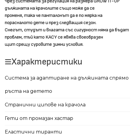
Чрез системата за регулация на размера GROW IT-UP
дължината на крачолите също може да се
променя, така че панталонът да е по мярка на
порасналото дете и през следващия сезон.
Снегът, студът и влагата със сигурност няма да бъдат
проблем, тъй като KACY се явява своеобразен
щит срещу суровите зимни условия.
Характеристики
Система за адаптиране на дължината спрямо
ръста на детето
Странични ципове на крачола
Гети от промазан хастар
Еластични тиранти