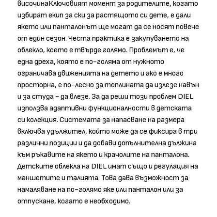
височинаКлючовият момент за родителите, когато
избират екип за ски за растящото си дете, е дали
якето или панталонът ще могат да се носят повече
от един сезон. Честа практика е закупуването на
облекло, което е твърде голямо. Проблемът е, че
една дреха, която е по-голяма от нужното
ограничава движенията на детето и ако е много
просторна, е по-лесно за топлината да излезе навън
и за студа - да влезе. За да реши този проблем DIEL
използва адаптивни функционалности в детската
си колекция. Системата за напасване на размера
включва удължител, който може да се фиксира в три
различни позиции и да добави допълнителна дължина
към ръкавите на якето и крачолите на панталона.
Детските облекла на DIEL имат също и регулация на
маншетите и талията. Това дава възможност за
намаляване на по-голямо яке или панталон или за
отпускане, когато е необходимо.