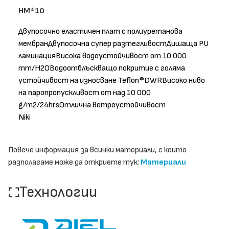
HM®10
Двупосочно еластичен плат с полиуретанова
мембранДвупосочна супер разтегливостДишаща PU
ламинацияВисока водоустойчивост от 10 000
mm/H2OВодоотблъскващо покритие с голяма
устойчивост на износване Teflon®DWRВисоко ниво
на паропропускливост от над 10 000
g/m2/24hrsОтлична ветроустойчивост
Niki
Повече информация за всички материали, с които
разполагаме може да откриете тук:
Материали
Технологии