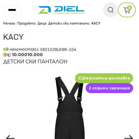
0
Начало
/
Продукти
/
Деца
/
Детски ски панталони
/
KACY
KACY
В наличност
SKU: 582152BLK98-104
10.000
10.000
ДЕТСКИ СКИ ПАНТАЛОН
Безплатна доставка
2 години гаранция