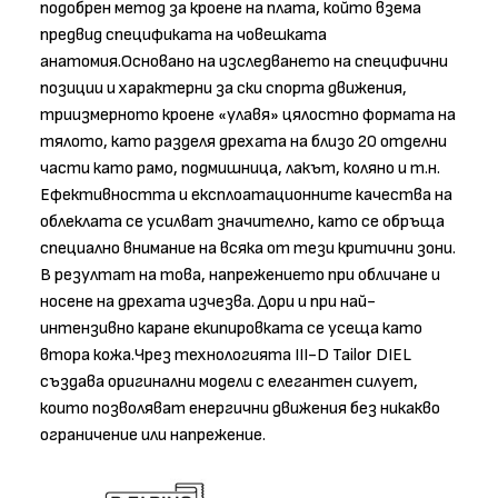
подобрен метод за кроене на плата, който взема
предвид спецификата на човешката
анатомия.Основано на изследването на специфични
позиции и характерни за ски спорта движения,
триизмерното кроене «улавя» цялостно формата на
тялото, като разделя дрехата на близо 20 отделни
части като рамо, подмишница, лакът, коляно и т.н.
Ефективността и експлоатационните качества на
облеклата се усилват значително, като се обръща
специално внимание на всяка от тези критични зони.
В резултат на това, напрежението при обличане и
носене на дрехата изчезва. Дори и при най-
интензивно каране екипировката се усеща като
втора кожа.Чрез технологията III-D Tailor DIEL
създава оригинални модели с елегантен силует,
които позволяват енергични движения без никакво
ограничение или напрежение.