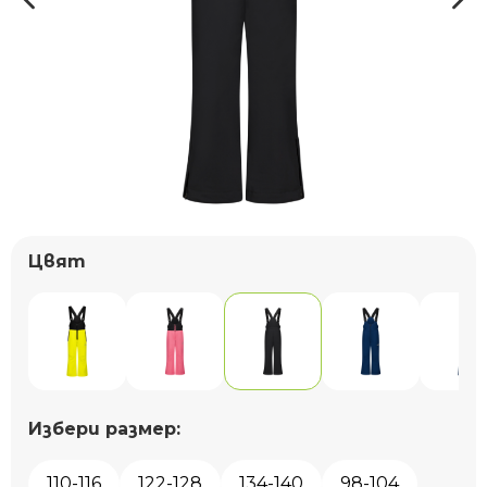
Цвят
Избери размер:
110-116
122-128
134-140
98-104