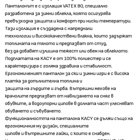
Панталонът е с изолация VATEX 80, специално
разработена за зимни облекла, която осигурява
превъзходна защита и комфорт при ниски температури.
Тази изолация е създадена с напреднали
технологии и висококачествени влакна, които задържат
топлината на тялото и предпазват от студ,
без да добавят излишна тежест или обем на облеклото.
Подплатата на KACY е от 100% полиестер и се
характеризира с голяма здравина и стабилност.
Ергономиченият панталон за ски и зимни игри е с висока
платка за допълнителна топлина и
защита на гърдите и гърба. Вътрешни мехове на
крачолите предпазват от навлизането на сняг в
обувките, а водоупорни ципове в долната част улесняват
обуването и събуването.
Функционалността на панталона KACY се дължи също на
ергономичния му дизайн, специалните
ципове и вътрешните гайки, с които е снабден.