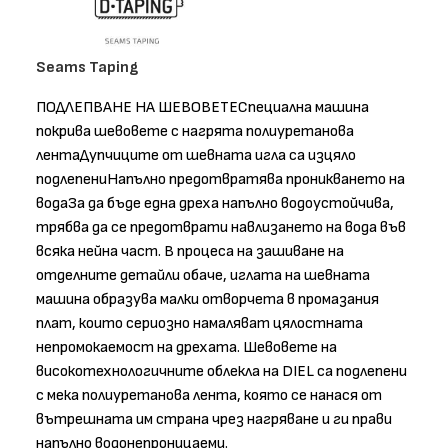
Seams Taping
ПОДЛЕПВАНЕ НА ШЕВОВЕТЕСпециална машина
покрива шевовете с нагрята полиуретанова
лентаДупчиците от шевната игла са изцяло
подлепениНапълно предотвратява проникването на
водаЗа да бъде една дреха напълно водоустойчива,
трябва да се предотврати навлизането на вода във
всяка нейна част. В процеса на зашиване на
отделните детайли обаче, иглата на шевната
машина образува малки отворчета в промазания
плат, които сериозно намаляват цялостната
непромокаемост на дрехата. Шевовете на
високотехнологичните облекла на DIEL са подлепени
с мека полиуретанова лента, която се нанася от
вътрешната им страна чрез нагряване и ги прави
напълно водонепроницаеми.