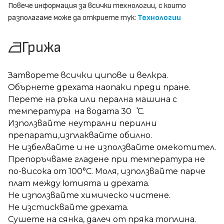
Повече информация за всички технологии, с които
разполагаме може да откриете тук:
Технологии
Грижа
Затворете всички ципове и велкра.
Обърнете дрехата наопаки преди пране.
Перете на ръка или перална машина с
температура на водата 30 ̊С.
Използвайте неутрални перилни
препарати,изплаквайте обилно.
Не избелвайте и не използвайте омекотител.
Препоръчваме гладене при температура не
по-висока от 100°C. Моля, използвайте парче
плат между ютията и дрехата.
Не използвайте химическо чистене.
Не изстисквайте дрехата.
Сушете на сянка, далеч от пряка топлина.