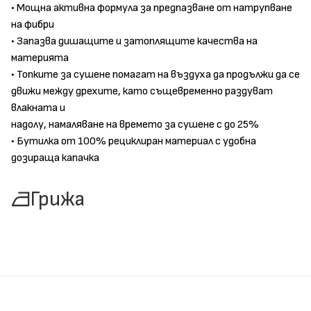
• Мощна активна формула за предпазване от натрупване
на фибри
• Запазва дишащите и затоплящите качества на
материята
• Топките за сушене помагат на въздуха да продължи да се
движи между дрехите, като същевременно раздуват
влакната и
надолу, намаляване на времето за сушене с до 25%
• Бутилка от 100% рециклиран материал с удобна
дозираща капачка
Грижа