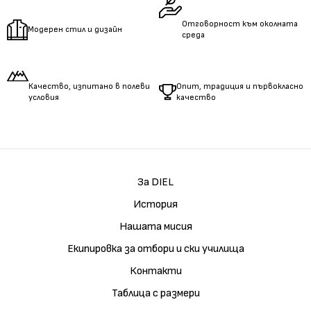
Отговорност към околната
Модерен стил и дизайн
среда
Качество, изпитано в полеви
Опит, традиция и първокласно
условия
качество
За DIEL
История
Нашата мисия
Екипировка за отбори и ски училища
Контакти
Таблица с размери