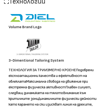
Технологии
Volume Brand Logo
3-Dimentional Tailoring System
ТЕХНОЛОГИЯ ЗА ТРИИЗМЕРНО КРОЕНЕПодобрени
експлоатационни качества и ефективност на
облеклатаМаксимална свобода на движение при
екстремна физическа активностПлавен силует,
следващ динамиката на тялотоВнимание към
критичните зониДинамичните физически дейности
като карането на ски изискват линия на дрехите,