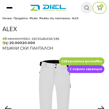
0
Начало
/
Продукти
/
Мъже
/
Мъжки ски панталони
/
ALEX
ALEX
В наличност
SKU: 182354BLK56/186
20.000
20.000
МЪЖКИ СКИ ПАНТАЛОН
Безплатна доставка
2 години гаранция