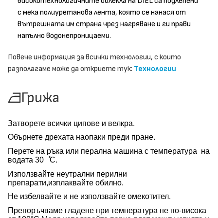
високотехнологичните облекла на DIEL са подлепени
с мека полиуретанова лента, която се нанася от
вътрешната им страна чрез нагряване и ги прави
напълно водонепроницаеми.
Повече информация за всички технологии, с които
разполагаме може да откриете тук:
Технологии
Грижа
Затворете всички ципове и велкра.
Обърнете дрехата наопаки преди пране.
Перете на ръка или перална машина с температура на
водата 30 ̊С.
Използвайте неутрални перилни
препарати,изплаквайте обилно.
Не избелвайте и не използвайте омекотител.
Препоръчваме гладене при температура не по-висока