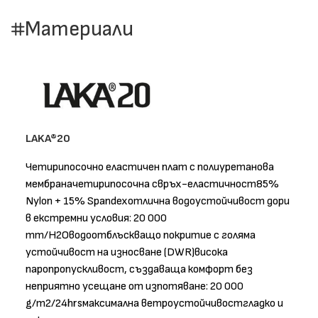
Материали
LAKA®20
Четирипосочно еластичен плат с полиуретанова
мембраначетирипосочна свръх-еластичност85%
Nylon + 15% Spandexотлична водоустойчивост дори
в екстремни условия: 20 000
mm/H2Oводоотблъскващо покритие с голяма
устойчивост на износване (DWR)висока
паропропускливост, създаваща комфорт без
неприятно усещане от изпотяване: 20 000
g/m2/24hrsмаксимална ветроустойчивостгладко и