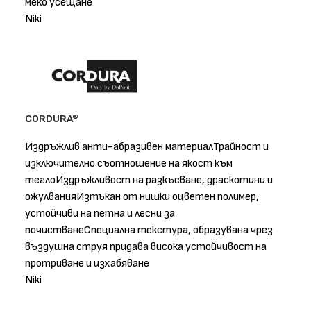
меко усещане
Niki
CORDURA®
Издръжлив анти-абразивен материалТрайност и
изключително съотношение на якост към
теглоИздръжливост на разкъсване, драскотини и
ожулванияИзтъкан от нишки оцветен полимер,
устойчиви на петна и лесни за
почистванеСпециална текстура, образувана чрез
въздушна струя придава висока устойчивост на
протриване и изхабяване
Niki