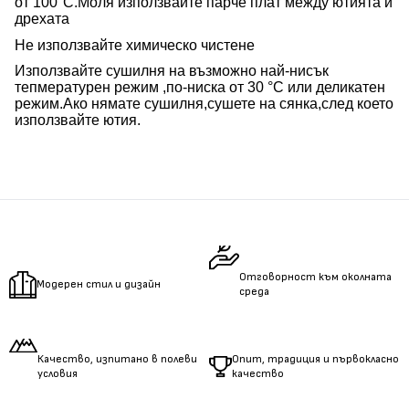
от 100°C.Моля използвайте парче плат между ютията и
дрехата
Не използвайте химическо чистене
Използвайте сушилня на възможно най-нисък
тепмературен режим ,по-ниска от 30 °C или деликатен
режим.Ако нямате сушилня,сушете на сянка,след което
използвайте ютия.
Отговорност към околната
Модерен стил и дизайн
среда
Качество, изпитано в полеви
Опит, традиция и първокласно
условия
качество