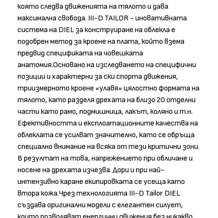
която следва движенията на тялото и дава
максимална свобода. III-D TAILOR - иновативната
система на DIEL за конструиране на облекла е
подобрен метод за кроене на плата, който взема
предвид спецификата на човешката
анатомия.Основано на изследването на специфични
позиции и характерни за ски спорта движения,
триизмерното кроене «улавя» цялостно формата на
тялото, като разделя дрехата на близо 20 отделни
части като рамо, подмишница, лакът, коляно и т.н.
Ефективността и експлоатационните качества на
облеклата се усилват значително, като се обръща
специално внимание на всяка от тези критични зони.
В резултат на това, напрежението при обличане и
носене на дрехата изчезва. Дори и при най-
интензивно каране екипировката се усеща като
втора кожа.Чрез технологията III-D Tailor DIEL
създава оригинални модели с елегантен силует,
които позволяват енергични движения без никакво