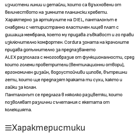
изчистени линии и детайли, които са вдъхновени от
величеството на зимните планински хребети.
Характерно за артикулите на DIEL, панталонът е
снабдени с четиристранно еластичен лицев плат с
дишаща мембрана, което му придава гъвкавост и го прави
изключително комфортен.
Cordura
зоната на крачолите
придава допълнително за предпазването
ALEX разполага с многообразие от функционалности, сред
които големи проветрители (вентилационни отвори),
ергономичен дизайн, водоустойчиви ципове, вътрешни
гети, които ще предпазят краката ти сухи, както и
гайки за колан.
Панталонът се предлага в няколко разцветки, които
позволяват различни съчетания с якетата от
колекцията.
Характеристики