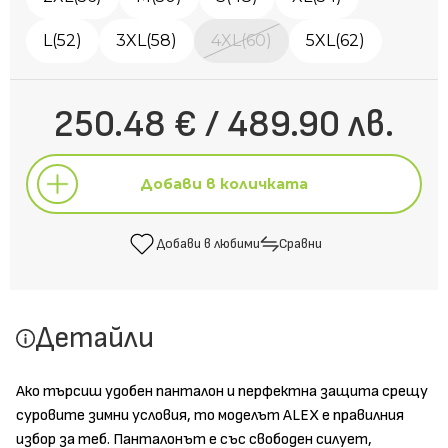
L(52)
3XL(58)
4XL(60)
5XL(62)
250.48 € / 489.90 лв.
Добави в количката
Добави в любими
Сравни
Добави в количката
Детайли
Добави в любими
Сравни
Ако търсиш удобен панталон и перфектна защита срещу
суровите зимни условия, то моделът ALEX е правилния
избор за теб. Панталонът е със свободен силует,