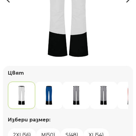
Цвят
Избери размер:
2XL(56)
M(50)
S(48)
XL(54)