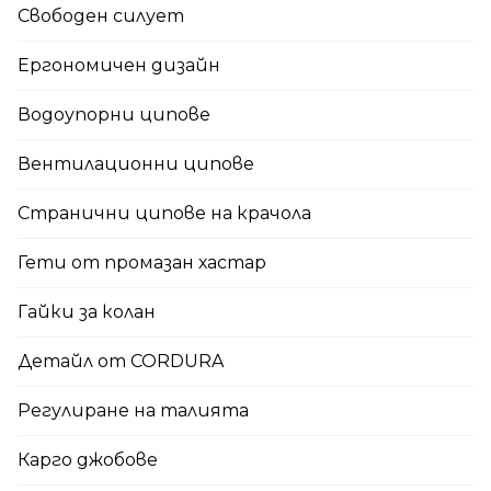
Свободен силует
Ергономичен дизайн
Водоупорни ципове
Вентилационни ципове
Странични ципове на крачола
Гети от промазан хастар
Гайки за колан
Детайл от CORDURA
Регулиране на талията
Карго джобове