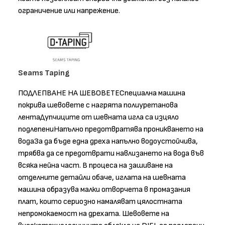
ограничение или напрежение.
Seams Taping
ПОДЛЕПВАНЕ НА ШЕВОВЕТЕСпециална машина
покрива шевовете с нагрята полиуретанова
лентаДупчиците от шевната игла са изцяло
подлепениНапълно предотвратява проникването на
водаЗа да бъде една дреха напълно водоустойчива,
трябва да се предотврати навлизането на вода във
всяка нейна част. В процеса на зашиване на
отделните детайли обаче, иглата на шевната
машина образува малки отворчета в промазания
плат, които сериозно намаляват цялостната
непромокаемост на дрехата. Шевовете на