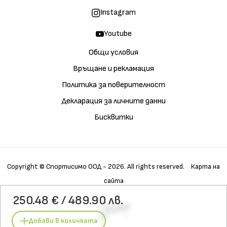
Instagram
Youtube
Общи условия
Връщане и рекламация
Политика за поверителност
Декларация за личните данни
Бисквитки
Copyright © Спортисимо ООД - 2026. All rights reserved.
Карта на
сайта
Купи
Галерия
Детайли
250.48 € / 489.90 лв.
Характеристики
Материали
Технологии
Грижа
Добави в количката