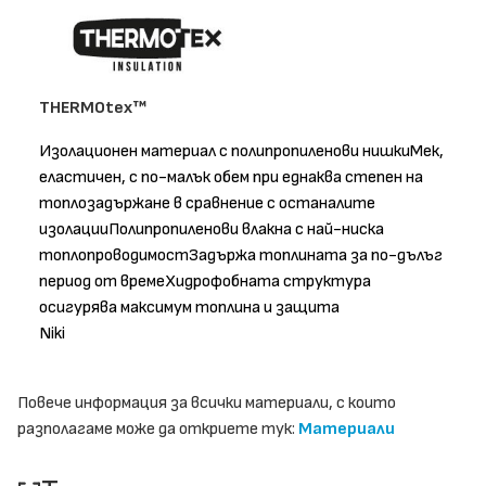
THERMOtex™
Изолационен материал с полипропиленови нишкиМек,
еластичен, с по-малък обем при еднаква степен на
топлозадържане в сравнение с останалите
изолацииПолипропиленови влакна с най-ниска
топлопроводимостЗадържа топлината за по-дълъг
период от времеХидрофобната структура
осигурява максимум топлина и защита
Niki
Повече информация за всички материали, с които
разполагаме може да откриете тук:
Материали