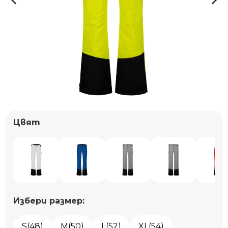
Цвят
Избери размер:
S(48)
M(50)
L(52)
XL(54)