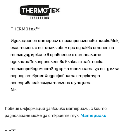
THERMOtex™
Изолационен материал с полипропиленови нишкиМек,
еластичен, с по-малък обем при еднаква степен на
топлозадържане в сравнение с останалите
изолацииПолипропиленови влакна с най-ниска
топлопроводимостЗадържа топлината за по-дълъг
период от времеХидрофобната структура
осигурява максимум топлина и защита
Niki
Повече информация за всички материали, с които
разполагаме може да откриете тук:
Материали