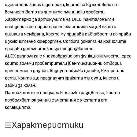
изчистени линии и детайли, които са вдъхновени от
величеството на зимните планински хребети.
Характерно за артикулите на DIEL, панталонът е
снабдени с четиристранно еластичен лицев плат с
дишаща мембрана, което му придава гъвкавост и го прави
изключително комфортен.
Cordura
зоната на крачолите
придава допълнително за предпазването
ALEX разполага с многообразие от функционалности, сред
които големи проветрители (вентилационни отвори),
ергономичен дизайн, водоустойчиви ципове, вътрешни
гети, които ще предпазят краката ти сухи, както и
гайки за колан.
Панталонът се предлага в няколко разцветки, които
позволяват различни съчетания с якетата от
колекцията.
Характеристики