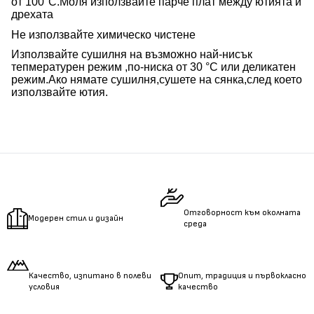
от 100°C.Моля използвайте парче плат между ютията и
дрехата
Не използвайте химическо чистене
Използвайте сушилня на възможно най-нисък
тепмературен режим ,по-ниска от 30 °C или деликатен
режим.Ако нямате сушилня,сушете на сянка,след което
използвайте ютия.
Отговорност към околната
Модерен стил и дизайн
среда
Качество, изпитано в полеви
Опит, традиция и първокласно
условия
качество