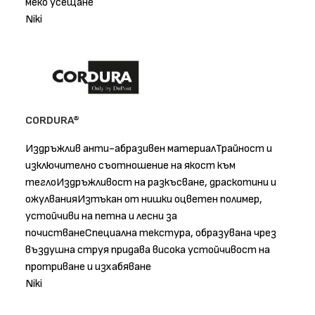
меко усещане
Niki
CORDURA®
Издръжлив анти-абразивен материалТрайност и
изключително съотношение на якост към
теглоИздръжливост на разкъсване, драскотини и
ожулванияИзтъкан от нишки оцветен полимер,
устойчиви на петна и лесни за
почистванеСпециална текстура, образувана чрез
въздушна струя придава висока устойчивост на
протриване и изхабяване
Niki