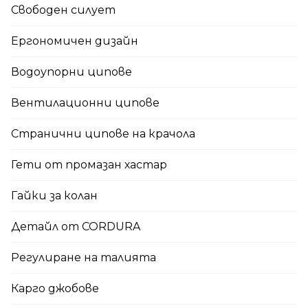
Свободен силует
Ергономичен дизайн
Водоупорни ципове
Вентилационни ципове
Странични ципове на крачола
Гети от промазан хастар
Гайки за колан
Детайл от CORDURA
Регулиране на талията
Карго джобове