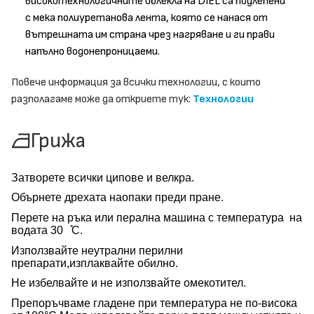
високотехнологичните облекла на DIEL са подлепени
с мека полиуретанова лента, която се нанася от
вътрешната им страна чрез нагряване и ги прави
напълно водонепроницаеми.
Повече информация за всички технологии, с които
разполагаме може да откриете тук:
Технологии
Грижа
Затворете всички ципове и велкра.
Обърнете дрехата наопаки преди пране.
Перете на ръка или перална машина с температура на
водата 30 ̊С.
Използвайте неутрални перилни
препарати,изплаквайте обилно.
Не избелвайте и не използвайте омекотител.
Препоръчваме гладене при температура не по-висока