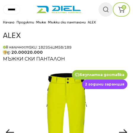
0
Начало
/
Продукти
/
Мъже
/
Мъжки ски панталони
/
ALEX
ALEX
В наличност
SKU: 182354LIM58/189
20.000
20.000
МЪЖКИ СКИ ПАНТАЛОН
Безплатна доставка
2 години гаранция