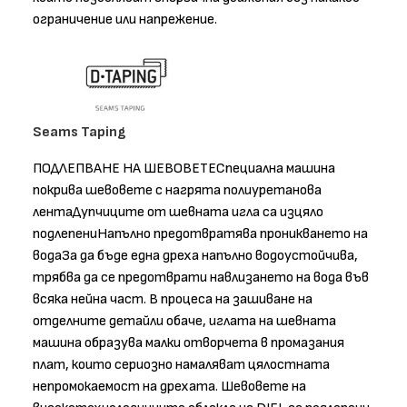
ограничение или напрежение.
Seams Taping
ПОДЛЕПВАНЕ НА ШЕВОВЕТЕСпециална машина
покрива шевовете с нагрята полиуретанова
лентаДупчиците от шевната игла са изцяло
подлепениНапълно предотвратява проникването на
водаЗа да бъде една дреха напълно водоустойчива,
трябва да се предотврати навлизането на вода във
всяка нейна част. В процеса на зашиване на
отделните детайли обаче, иглата на шевната
машина образува малки отворчета в промазания
плат, които сериозно намаляват цялостната
непромокаемост на дрехата. Шевовете на