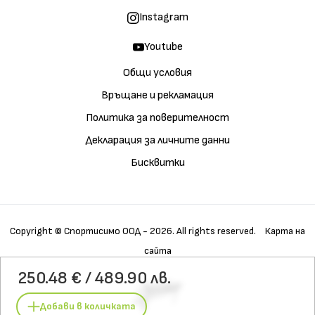
Instagram
Youtube
Общи условия
Връщане и рекламация
Политика за поверителност
Декларация за личните данни
Бисквитки
Copyright © Спортисимо ООД - 2026. All rights reserved.
Карта на
сайта
Купи
Галерия
Детайли
250.48 € / 489.90 лв.
Характеристики
Материали
Технологии
Грижа
Добави в количката