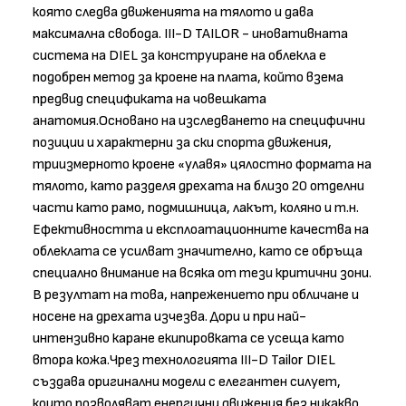
която следва движенията на тялото и дава
максимална свобода. III-D TAILOR - иновативната
система на DIEL за конструиране на облекла е
подобрен метод за кроене на плата, който взема
предвид спецификата на човешката
анатомия.Основано на изследването на специфични
позиции и характерни за ски спорта движения,
триизмерното кроене «улавя» цялостно формата на
тялото, като разделя дрехата на близо 20 отделни
части като рамо, подмишница, лакът, коляно и т.н.
Ефективността и експлоатационните качества на
облеклата се усилват значително, като се обръща
специално внимание на всяка от тези критични зони.
В резултат на това, напрежението при обличане и
носене на дрехата изчезва. Дори и при най-
интензивно каране екипировката се усеща като
втора кожа.Чрез технологията III-D Tailor DIEL
създава оригинални модели с елегантен силует,
които позволяват енергични движения без никакво