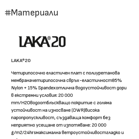
Материали
LAKA®20
Четирипосочно еластичен плат с полиуретанова
мембраначетирипосочна свръх-еластичност85%
Nylon + 15% Spandexотлична водоустойчивост дори
в екстремни условия: 20 000
mm/H2Oводоотблъскващо покритие с голяма
устойчивост на износване (DWR)висока
паропропускливост, създаваща комфорт без
неприятно усещане от изпотяване: 20 000
g/m2/24hrsмаксимална ветроустойчивостгладко и