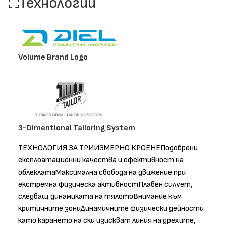
Технологии
Volume Brand Logo
3-Dimentional Tailoring System
ТЕХНОЛОГИЯ ЗА ТРИИЗМЕРНО КРОЕНЕПодобрени
експлоатационни качества и ефективност на
облеклатаМаксимална свобода на движение при
екстремна физическа активностПлавен силует,
следващ динамиката на тялотоВнимание към
критичните зониДинамичните физически дейности
като карането на ски изискват линия на дрехите,