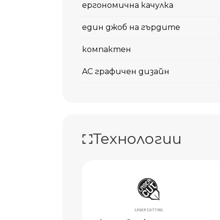
ергономична качулка
един джоб на гърдите
компактен
AC графичен дизайн
Технологии