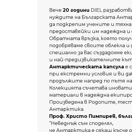
Вече
20
години
DIEL разработва
нуждите на Българската Антар
да подкрепим учените и тяхна
предоставяйки им надеждна и 
Обратната връзка, която полу
подобряваме своите облекла и 
специално за вас създадохме ек
и най-предизвикателните кът
Антарктическата
капсула
е 
при екстремни условия и ви да
продължите напред по пътя на
Колекцията съчетава иновати
материали в надеждна екипиро
Произведена в Родопите, теств
Антарктика.
Проф
. Христо
Пимпирев
, бълг
“Неведнъж
съм
споделял
,
че
Антарктика
е
сякаш
късче