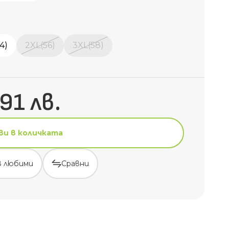
4)
2XL(56)
3XL(58)
91 лв.
ви в количката
в любими
Сравни
ви в количката
в любими
Сравни