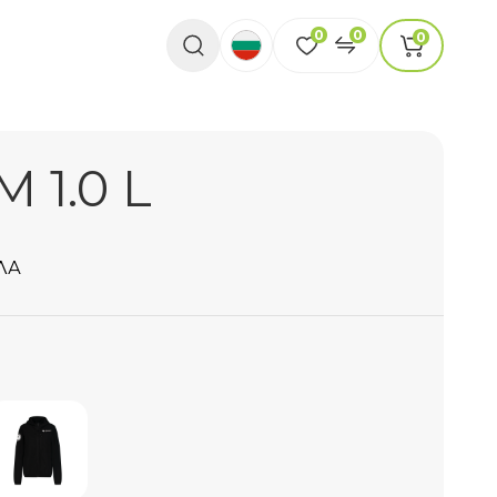
0
0
0
 1.0 L
ЛА