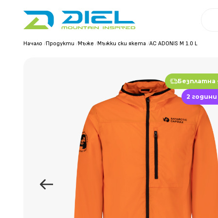
Начало
/
Продукти
/
Мъже
/
Мъжки ски якета
/
AC ADONIS M 1.0 L
Безплатна
2 години