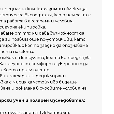
 специална колекция зимни облекла за
ктическа Експедиция, като целта ни е
та работа в екстрeмни условия,
сигурна екипировка.
чаваме от тях ни дава възможност да
да ги правим още по-устойчиви, като
ипировка, с която заедно да опознаваме
чета по света.
символ на капсулата, която ви предпазва
ва сигурност, комфорт и увереност да
 своето приключение.
вни материи и рециклирани
вка с мисия за устойчиво бъдеще.
ана и доказана в суровите условия на
арски
учен
и
полярен
изследовател
:
от
друга
планета
. Тук
вятърът
,