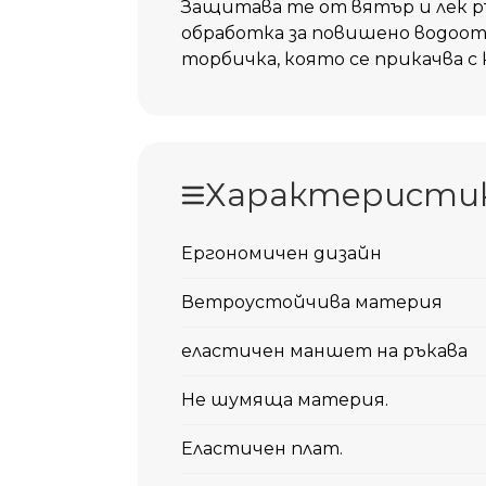
Защитава те от вятър и лек 
обработка за повишено водоотб
торбичка, която се прикачва с
Характеристи
Eргономичен дизайн
Ветроустойчива материя
еластичен маншет на ръкава
Не шумяща материя.
Еластичен плат.