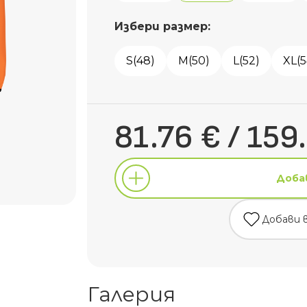
Избери размер:
S(48)
M(50)
L(52)
XL(5
81.76 € / 159.
Доба
Добави 
Доба
Галерия
Добави 