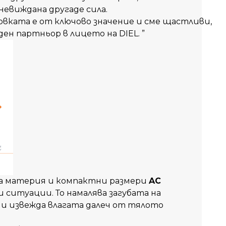
невиждана
другаде
сила
.
овката
е
от
ключово
значение
и
сме
щастливи
,
ден
партньор
в
лицето
на
DIEL.
”
на материя и компактни размери
AC
и ситуации. То намалява загубата на
 и извежда влагата далеч от тялото