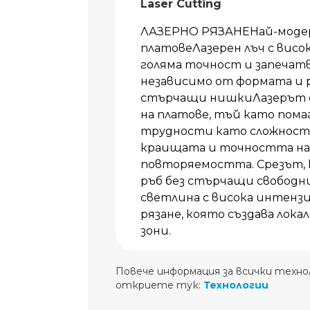
Laser Cutting
ЛАЗЕРНО РЯЗАНЕНай-модер
платовеЛазерен лъч с висо
голяма точност и запечат
независимо от формата и 
стърчащи нишкиЛазерът е 
на платове, тъй като пома
трудности като сложност
краищата и точността на 
повторяемостта. Срезът, к
ръб без стърчащи свободни
светлина с висока интенз
рязане, която създава лока
зони.
Повече информация за всички технол
откриете тук:
Технологии