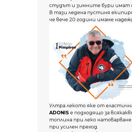
студът
и
зимните
бури
имат
В
тази
ледена
пустиня
екипир
че
вече
20 години
имаме
надеж
Ултра лекото яке от еластич
ADONIS
е подходящо за всякакв
топлина при леко натоварване
при усилен преход.