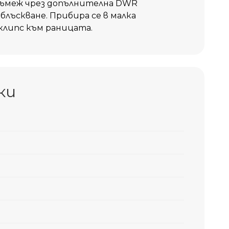
ръмеж чрез допълнителна DWR
лъскване. Прибира се в малка
 клипс към раницата.
ки