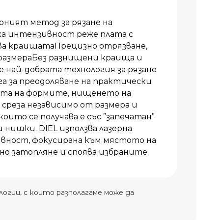
ният метод за рязане на
ка интензивност реже плата с
ва краищатаПрецизно отрязване,
размераБез разнищени краища и
най-добрата технология за рязане
га за преодоляване на практически
та на формите, нищенето на
среза независимо от размера и
оито се получава е със ”запечатан”
 нишки. DIEL използва лазерна
ивност, фокусирана към мястото на
лно затопляне и споява избраните
огии, с които разполагаме може да