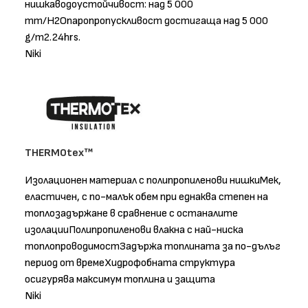
нишкаводоустойчивост: над 5 000
mm/H2Oпаропропускливост достигаща над 5 000
g/m2.24hrs.
Niki
THERMOtex™
Изолационен материал с полипропиленови нишкиМек,
еластичен, с по-малък обем при еднаква степен на
топлозадържане в сравнение с останалите
изолацииПолипропиленови влакна с най-ниска
топлопроводимостЗадържа топлината за по-дълъг
период от времеХидрофобната структура
осигурява максимум топлина и защита
Niki