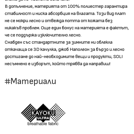
В допълнение, материята от 100% полиестер гарантира
стабилност и ниска абсорбция на влагата. Този вид плат
не се мокри лесно и отвежда потта от кожата без
никакъв проблем. Още един бонус на материята е фактът,
че се поддържа изключително лесно.
Снабден със стандартните за зимните ни облекла
откачаща се 3D качулка, джоб Наполеон за бързо и лесно
достигане до най-необходимите вещи и продукти, SOLI
несъмнено е изборът, който трябва да направиш!
Материали