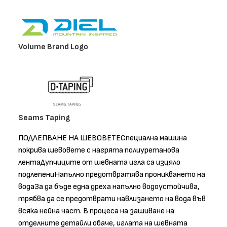
Volume Brand Logo
Seams Taping
ПОДЛЕПВАНЕ НА ШЕВОВЕТЕСпециална машина
покрива шевовете с нагрята полиуретанова
лентаДупчиците от шевната игла са изцяло
подлепениНапълно предотвратява проникването на
водаЗа да бъде една дреха напълно водоустойчива,
трябва да се предотврати навлизането на вода във
всяка нейна част. В процеса на зашиване на
отделните детайли обаче, иглата на шевната