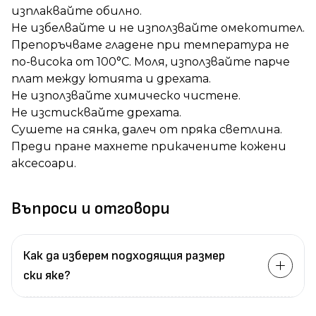
изплаквайте обилно.
Не избелвайте и не използвайте омекотител.
Препоръчваме гладене при температура не
по-висока от 100°C. Моля, използвайте парче
плат между ютията и дрехата.
Не използвайте химическо чистене.
Не изстисквайте дрехата.
Сушете на сянка, далеч от пряка светлина.
Преди пране махнете прикачените кожени
аксесоари.
Въпроси и отговори
Как да изберем подходящия размер
ски яке?