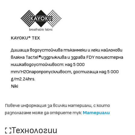
KAYOKU® TEX
Дишаща водоустойчива тъканмеки и леки найлонови
влакна Tactel®издръжлива и здрава FDY полиестерна
нишкаводоустойчивост: над 5 000
mm/H2Oпаропропускливост, достигаща над 5 000
g/m2.24hrs.
Niki
Повече информация за всички материали, с които
разполагаме може да откриете тук:
Материали
Технологии