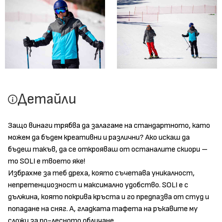
Детайли
Защо винаги трябва да залагаме на стандартното, като
можем да бъдем креативни и различни? Ако искаш да
бъдеш такъв, да се открояваш от останалите скиори –
то SOLI е твоето яке!
Избрахме за теб дреха, която съчетава уникалност,
непретенциозност и максимално удобство. SOLI е с
дължина, която покрива кръста и го предпазва от студ и
попадане на сняг. А, гладката тафета на ръкавите му
сложи за по-лесното обличане.