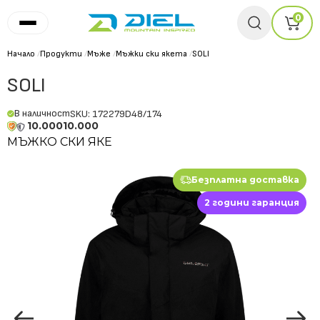
0
Начало
/
Продукти
/
Мъже
/
Мъжки ски якета
/
SOLI
SOLI
В наличност
SKU: 172279D48/174
10.000
10.000
МЪЖКО СКИ ЯКЕ
Безплатна доставка
2 години гаранция