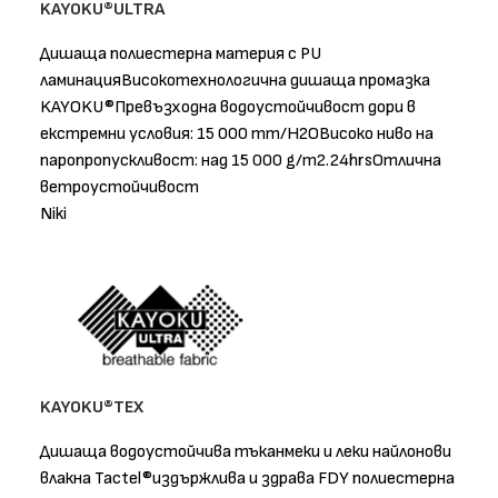
KAYOKU®ULTRA
Дишаща полиестерна материя с PU
ламинацияВисокотехнологична дишаща промазка
KAYOKU®Превъзходна водоустойчивост дори в
екстремни условия: 15 000 mm/H2OВисоко ниво на
паропропускливост: над 15 000 g/m2.24hrsОтлична
ветроустойчивост
Niki
KAYOKU®TEX
Дишащa водоустойчивa тъканмеки и леки найлонови
влакна Tactel®издържлива и здрава FDY полиестерна