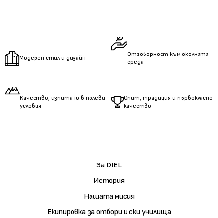
Измерете
обиколката
на гърдите.
Измерете
обиколката
на талията.
Измерете
дължината
на ръцете.
Отговорност към околната
Модерен стил и дизайн
среда
Качество, изпитано в полеви
Опит, традиция и първокласно
условия
качество
За DIEL
История
Нашата мисия
Екипировка за отбори и ски училища