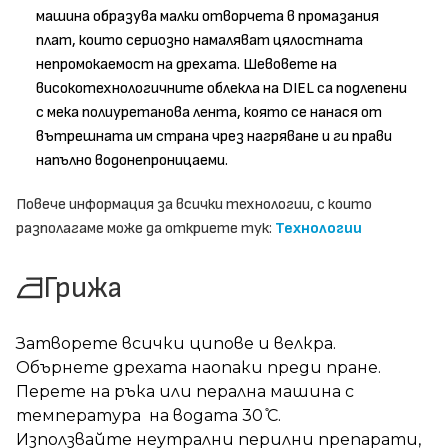
машина образува малки отворчета в промазания
плат, които сериозно намаляват цялостната
непромокаемост на дрехата. Шевовете на
високотехнологичните облекла на DIEL са подлепени
с мека полиуретанова лента, която се нанася от
вътрешната им страна чрез нагряване и ги прави
напълно водонепроницаеми.
Повече информация за всички технологии, с които
разполагаме може да откриете тук:
Технологии
Грижа
Затворете всички ципове и велкра.
Обърнете дрехата наопаки преди пране.
Перете на ръка или перална машина с
температура на водата 30 ̊С.
Използвайте неутрални перилни препарати,