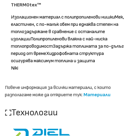
THERMOtex™
Изолационен материал с полипропиленови нишкиМек,
еластичен, с по-малък обем при еднаква степен на
топлозадържане в сравнение с останалите
изолацииПолипропиленови влакна с най-ниска
топлопроводимостЗадържа топлината за по-дълъг
период от времеХидрофобната структура
осигурява максимум топлина и защита
Niki
Повече информация за всички материали, с които
разполагаме може да откриете тук:
Материали
Технологии