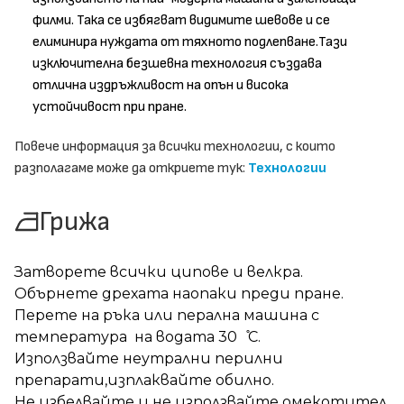
филми. Така се избягват видимите шевове и се
елиминира нуждата от тяхното подлепване.Тази
изключителна безшевна технология създава
отлична издръжливост на опън и висока
устойчивост при пране.
Повече информация за всички технологии, с които
разполагаме може да откриете тук:
Технологии
Грижа
Затворете всички ципове и велкра.
Обърнете дрехата наопаки преди пране.
Перете на ръка или перална машина с
температура на водата 30 ̊С.
Използвайте неутрални перилни
препарати,изплаквайте обилно.
Не избелвайте и не използвайте омекотител.