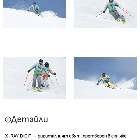
Детайли
X-RAY DIGIT — дигиталният свят, претворен в ски яке.