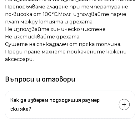
Препоръчваме гладене при температура не
по-висока от 100°C.Моля използвайте парче
плат между ютията и дрехата.
Не използвайте химическо чистене.
Не изстисквайте дрехата.
Сушете на сянка,далеч от пряка топлина.
Преди пране махнете прикачените кожени
аксесоари.
Въпроси и отговори
Как да изберем подходящия размер
ски яке?
Измерете
обиколката
на гърдите.
Измерете
обиколката
на талията.