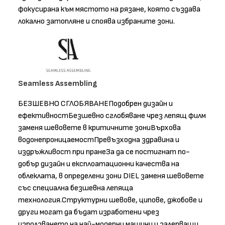
фокусирана към мястото на рязане, която създава
локално затопляне и споява избраните зони.
Seamless Assembling
БЕЗШЕВНО СГЛОБЯВАНЕПодобрен дизайн и
ефективностБезшевно сглобяване чрез лепящ филм
заменя шевовете в критичните зониВърхова
водонепроницаемостПревъзходна здравина и
издръжливост при пранеЗа да се постигнат по-
добър дизайн и експлоатационни качества на
облеклата, в определени зони DIEL заменя шевовете
със специална безшевна лепяща
технология.Структурни шевове, ципове, джобове и
други могат да бъдат изработени чрез
използването на най-модерни машини и залепващи