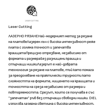
Laser Cutting
ЛАЗЕРНО РЯЗАНЕНай-модерният метод за рязане
на платовеЛазерен лъч с висока интензивност реже
плата с голяма точност и запечатва
краищатаПрецизно отрязване, независимо от
формата и размераБез разнищени краища и
стърчащи нишкиЛазерът е най-добрата
технология за рязане на платове, тъй като помага
за преодоляване на практически трудности като
сложността на формите, нищенето на краищата и
точността на среза независимо от размера и
повторяемостта. Срезът, които се получава е със
”запечатан” ръб без стърчащи свободни нишки. DIEL
използва лазерна светлина с висока интензивност,