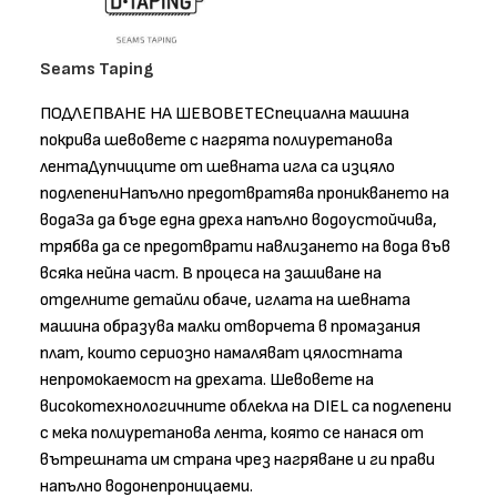
Seams Taping
ПОДЛЕПВАНЕ НА ШЕВОВЕТЕСпециална машина
покрива шевовете с нагрята полиуретанова
лентаДупчиците от шевната игла са изцяло
подлепениНапълно предотвратява проникването на
водаЗа да бъде една дреха напълно водоустойчива,
трябва да се предотврати навлизането на вода във
всяка нейна част. В процеса на зашиване на
отделните детайли обаче, иглата на шевната
машина образува малки отворчета в промазания
плат, които сериозно намаляват цялостната
непромокаемост на дрехата. Шевовете на
високотехнологичните облекла на DIEL са подлепени
с мека полиуретанова лента, която се нанася от
вътрешната им страна чрез нагряване и ги прави
напълно водонепроницаеми.