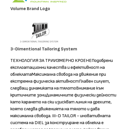
Volume Brand Logo
3-Dimentional Tailoring System
ТЕХНОЛОГИЯ ЗА ТРИИЗМЕРНО КРОЕНЕПодобрени
експлоатационни качества и ефективност на
облеклатаМаксимална свобода на движение при
екстремна физическа активностПлавен силует,
следващ динамиката на тялотоВнимание към
критичните зониДинамичните физически дейности
като карането на ски изискват линия на дрехите,
която следва движенията на тялото и дава
максимална свобода. III-D TAILOR - иновативната
система на DIEL за конструиране на облекла е