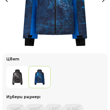
Цвят
Избери размер:
S(48)
M(50)
L(52)
XL(54)