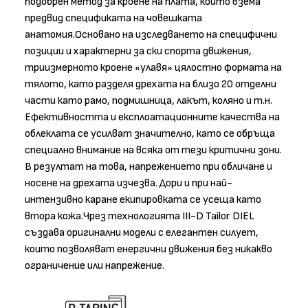
подобрен метод за кроене на плата, който взема
предвид спецификата на човешката
анатомия.Основано на изследването на специфични
позиции и характерни за ски спорта движения,
триизмерното кроене «улавя» цялостно формата на
тялото, като разделя дрехата на близо 20 отделни
части като рамо, подмишница, лакът, коляно и т.н.
Ефективността и експлоатационните качества на
облеклата се усилват значително, като се обръща
специално внимание на всяка от тези критични зони.
В резултат на това, напрежението при обличане и
носене на дрехата изчезва. Дори и при най-
интензивно каране екипировката се усеща като
втора кожа.Чрез технологията III-D Tailor DIEL
създава оригинални модели с елегантен силует,
които позволяват енергични движения без никакво
ограничение или напрежение.