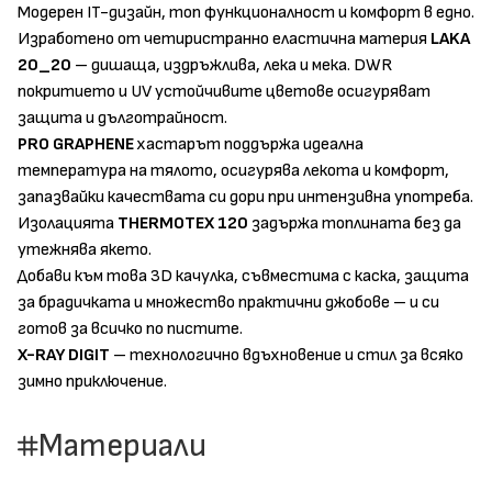
Модерен IT-дизайн, топ функционалност и комфорт в едно.
Изработено от четиристранно еластична материя
LAKA
20_20
– дишаща, издръжлива, лека и мека. DWR
покритието и UV устойчивите цветове осигуряват
защита и дълготрайност.
PRO GRAPHENE
хастарът поддържа идеална
температура на тялото, осигурява лекота и комфорт,
запазвайки качествата си дори при интензивна употреба.
Изолацията
THERMOTEX 120
задържа топлината без да
утежнява якето.
Добави към това 3D качулка, съвместима с каска, защита
за брадичката и множество практични джобове – и си
готов за всичко по пистите.
X-RAY DIGIT
– технологично вдъхновение и стил за всяко
зимно приключение.
Материали