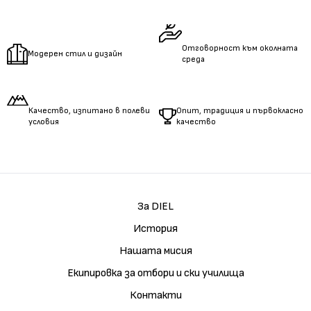
Измерете
дължината
на ръцете.
Отговорност към околната
Модерен стил и дизайн
среда
Качество, изпитано в полеви
Опит, традиция и първокласно
условия
качество
За DIEL
История
Нашата мисия
Екипировка за отбори и ски училища
Контакти