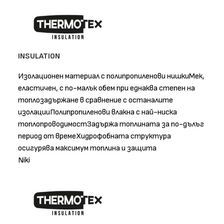
INSULATION
Изолационен материал с полипропиленови нишкиМек,
еластичен, с по-малък обем при еднаква степен на
топлозадържане в сравнение с останалите
изолацииПолипропиленови влакна с най-ниска
топлопроводимостЗадържа топлината за по-дълъг
период от времеХидрофобната структура
осигурява максимум топлина и защита
Niki