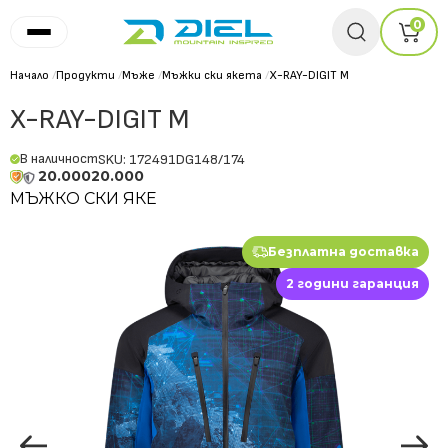
0
Начало
/
Продукти
/
Мъже
/
Мъжки ски якета
/
X-RAY-DIGIT M
X-RAY-DIGIT M
В наличност
SKU: 172491DG148/174
20.000
20.000
МЪЖКО СКИ ЯКЕ
Безплатна доставка
2 години гаранция