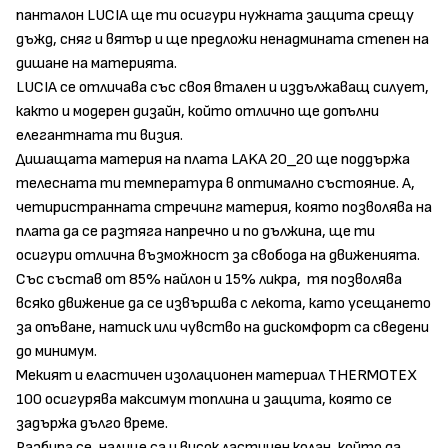
панталон LUCIA ще ти осигури нужната защита срещу
дъжд, сняг и вятър и ще предложи ненадмината степен на
дишане на материята.
LUCIA се отличава със своя втален и издължаващ силует,
както и модерен дизайн, който отлично ще допълни
елегантната ти визия.
Дишащата материя на плата LAKA 20_20 ще поддържа
телесната ти температура в оптимално състояние. А,
четиристранната стречинг материя, която позволява на
плата да се разтяга напречно и по дължина, ще ти
осигури отлична възможност за свобода на движенията.
Със състав от 85% найлон и 15% ликра, тя позволява
всяко движение да се извършва с лекота, като усещането
за опъване, натиск или чувство на дискомфорт са сведени
до минимум.
Мекият и еластичен изолационен материал THERMOTEX
100 осигурява максимум топлина и защита, която се
задържа дълго време.
Разбира се, налице са и висок ластичен колан, който да