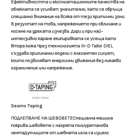
Ефективността и експлоатационните качества на
облеклата се усилват значително, като се обръща
специално внимание на всяка от тези критични зони.
В резултат на това, напрежението при обличане и
носене на дрехата изчезва. Дори и при най-
интензивно каране екипировката се усеща като
втора кожа.Чрез технологията III-D Tailor DIEL
създава оригинални модели с елегантен силует,
които позволяват енергични движения без никакво
ограничение или напрежение.
Seams Taping
ПОДЛЕПВАНЕ НА ШЕВОВЕТЕСпециална машина
покрива шевовете с нагрята полиуретанова
лентаДупчиците от шевната игла са изцяло