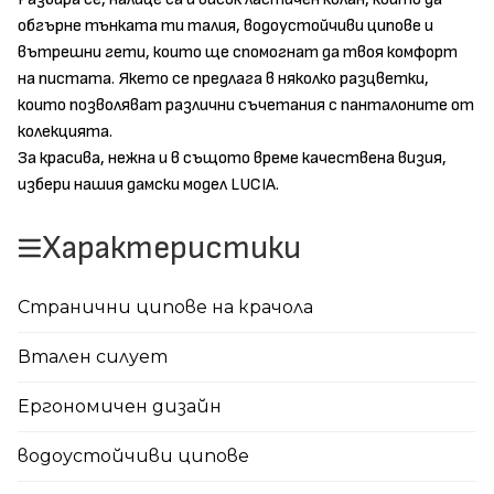
обгърне тънката ти талия, водоустойчиви ципове и
вътрешни гети, които ще спомогнат да твоя комфорт
на пистата. Якето се предлага в няколко разцветки,
които позволяват различни съчетания с панталоните от
колекцията.
За красива, нежна и в същото време качествена визия,
избери нашия дамски модел LUCIA.
Характеристики
Странични ципове на крачола
Втален силует
Eргономичен дизайн
водоустойчиви ципове