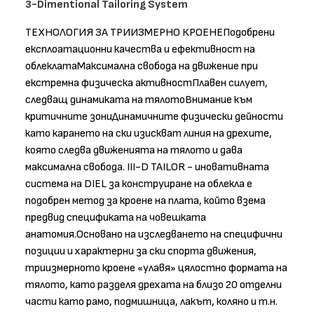
3-Dimentional Tailoring System
ТЕХНОЛОГИЯ ЗА ТРИИЗМЕРНО КРОЕНЕПодобрени
експлоатационни качества и ефективност на
облеклатаМаксимална свобода на движение при
екстремна физическа активностПлавен силует,
следващ динамиката на тялотоВнимание към
критичните зониДинамичните физически дейности
като карането на ски изискват линия на дрехите,
която следва движенията на тялото и дава
максимална свобода. III-D TAILOR - иновативната
система на DIEL за конструиране на облекла е
подобрен метод за кроене на плата, който взема
предвид спецификата на човешката
анатомия.Основано на изследването на специфични
позиции и характерни за ски спорта движения,
триизмерното кроене «улавя» цялостно формата на
тялото, като разделя дрехата на близо 20 отделни
части като рамо, подмишница, лакът, коляно и т.н.