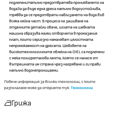
подлепениНапълно предотвратява проникването на
водаЗа да бъде една дреха напълно водоустойчива,
трябва да се предотврати навлизането на вода във
всяка нейна част. В процеса на зашиване на
отделните детайли обаче, иглата на шевната
машина образува малки отворчета в промазания
плат, които сериозно намаляват цялостната
непромокаемост на дрехата. Шевовете на
високотехнологичните облекла на DIEL са подлепени
с мека полиуретанова лента, която се нанася от
вътрешната им страна чрез нагряване и ги прави
напълно водонепроницаеми.
Повече информация за всички технологии, с които
разполагаме може да откриете тук:
Технологии
Грижа