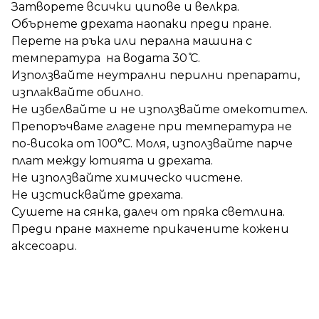
Затворете всички ципове и велкра.
Обърнете дрехата наопаки преди пране.
Перете на ръка или перална машина с
температура на водата 30 ̊С.
Използвайте неутрални перилни препарати,
изплаквайте обилно.
Не избелвайте и не използвайте омекотител.
Препоръчваме гладене при температура не
по-висока от 100°C. Моля, използвайте парче
плат между ютията и дрехата.
Не използвайте химическо чистене.
Не изстисквайте дрехата.
Сушете на сянка, далеч от пряка светлина.
Преди пране махнете прикачените кожени
аксесоари.