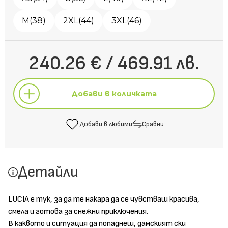
M(38)
2XL(44)
3XL(46)
240.26 € / 469.91 лв.
Добави в количката
Добави в любими
Сравни
Добави в количката
Детайли
Добави в любими
Сравни
LUCIA е тук, за да те накара да се чувстваш красива,
смела и готова за снежни приключения.
В каквото и ситуация да попаднеш, дамският ски