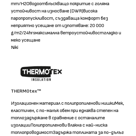
mm/H2Oводоотблъскващо покритие с голяма
устойчивост на износване (DWR)висока
паропропускливост, създаваща комфорт без
неприятно усещане от изпотяване: 20 000
g/m2/24hrsмаксимална ветроустойчивостгладко и
меко усещане
Niki
THERMOtex™
Изолационен материал с полипропиленови нишкиМек,
еластичен, с по-малък обем при еднаква степен на
топлозадържане в сравнение с останалите
изолацииПолипропиленови влакна с най-ниска
топлопроводимостЗадържа топлината за по-дълъг