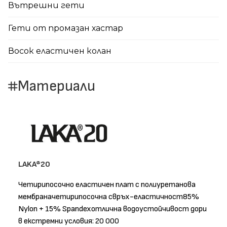
Вътрешни гети
Гети от промазан хастар
Восок еластичен колан
Материали
LAKA®20
Четирипосочно еластичен плат с полиуретанова
мембраначетирипосочна свръх-еластичност85%
Nylon + 15% Spandexотлична водоустойчивост дори
в екстремни условия: 20 000