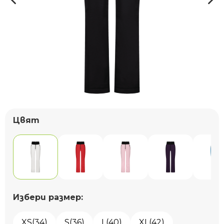
Цвят
Избери размер:
XS(34)
S(36)
L(40)
XL(42)