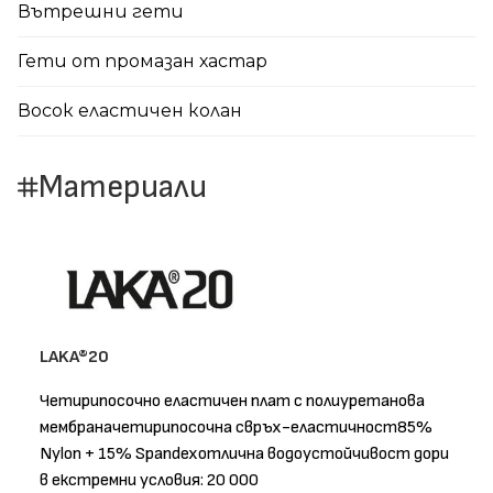
Вътрешни гети
Гети от промазан хастар
Восок еластичен колан
Материали
LAKA®20
Четирипосочно еластичен плат с полиуретанова
мембраначетирипосочна свръх-еластичност85%
Nylon + 15% Spandexотлична водоустойчивост дори
в екстремни условия: 20 000