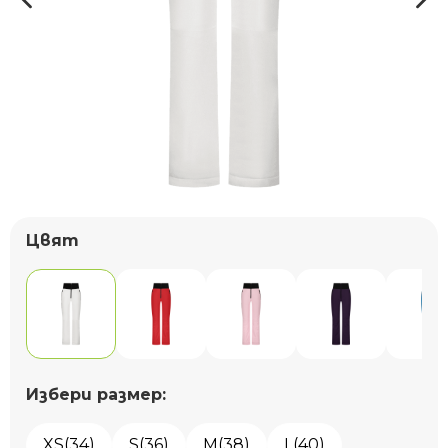
Цвят
Избери размер:
XS(34)
S(36)
M(38)
L(40)