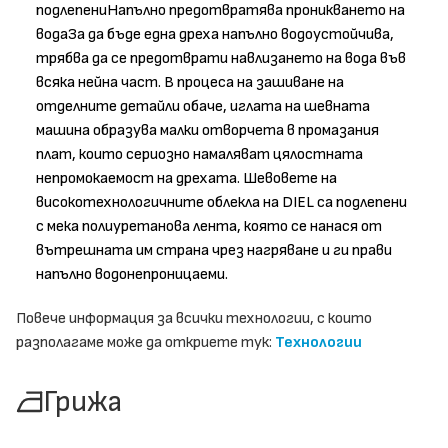
подлепениНапълно предотвратява проникването на
водаЗа да бъде една дреха напълно водоустойчива,
трябва да се предотврати навлизането на вода във
всяка нейна част. В процеса на зашиване на
отделните детайли обаче, иглата на шевната
машина образува малки отворчета в промазания
плат, които сериозно намаляват цялостната
непромокаемост на дрехата. Шевовете на
високотехнологичните облекла на DIEL са подлепени
с мека полиуретанова лента, която се нанася от
вътрешната им страна чрез нагряване и ги прави
напълно водонепроницаеми.
Повече информация за всички технологии, с които
разполагаме може да откриете тук:
Технологии
Грижа