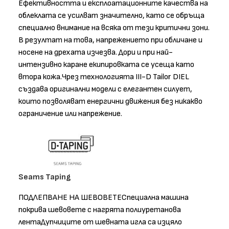
Ефективността и експлоатационните качества на
облеклата се усилват значително, като се обръща
специално внимание на всяка от тези критични зони.
В резултат на това, напрежението при обличане и
носене на дрехата изчезва. Дори и при най-
интензивно каране екипировката се усеща като
втора кожа.Чрез технологията III-D Tailor DIEL
създава оригинални модели с елегантен силует,
които позволяват енергични движения без никакво
ограничение или напрежение.
Seams Taping
ПОДЛЕПВАНЕ НА ШЕВОВЕТЕСпециална машина
покрива шевовете с нагрята полиуретанова
лентаДупчиците от шевната игла са изцяло