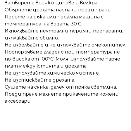
Затворете всички ципове и велкра.
Обърнете дрехата наопаки преди пране.
Перете на ръка или перална машина с
температура на водата 30 ̊С.
Използвайте неутрални перилни препарати,
изплаквайте обилно.
Не избелвайте и не използвайте омекотител.
Препоръчваме гладене при температура не
по-висока от 100°C. Моля, използвайте парче
плат между ютията и дрехата.
Не използвайте химическо чистене.
Не изстисквайте дрехата.
Сушете на сянка, далеч от пряка светлина.
Преди пране махнете прикачените кожени
аксесоари.