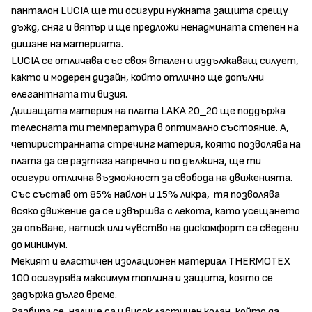
панталон LUCIA ще ти осигури нужната защита срещу
дъжд, сняг и вятър и ще предложи ненадмината степен на
дишане на материята.
LUCIA се отличава със своя втален и издължаващ силует,
както и модерен дизайн, който отлично ще допълни
елегантната ти визия.
Дишащата материя на плата LAKA 20_20 ще поддържа
телесната ти температура в оптимално състояние. А,
четиристранната стречинг материя, която позволява на
плата да се разтяга напречно и по дължина, ще ти
осигури отлична възможност за свобода на движенията.
Със състав от 85% найлон и 15% ликра, тя позволява
всяко движение да се извършва с лекота, като усещането
за опъване, натиск или чувство на дискомфорт са сведени
до минимум.
Мекият и еластичен изолационен материал THERMOTEX
100 осигурява максимум топлина и защита, която се
задържа дълго време.
Разбира се, налице са и висок ластичен колан, който да