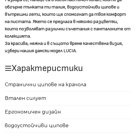
обгърне тънката ти талия, водоустойчиви ципове и
вътрешни гети, които ще спомогнат да твоя комфорт
на пистата. Якето се предлага в няколко разцветки,
които позволяват различни съчетания с панталоните от
колекцията.
За красива, нежна и в същото време качествена визия,
избери нашия дамски модел LUCIA.
Характеристики
Странични ципове на крачола
Втален силует
Eргономичен дизайн
водоустойчиви ципове