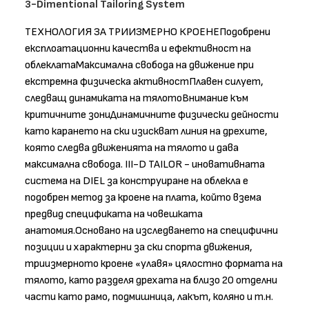
3-Dimentional Tailoring System
ТЕХНОЛОГИЯ ЗА ТРИИЗМЕРНО КРОЕНЕПодобрени
експлоатационни качества и ефективност на
облеклатаМаксимална свобода на движение при
екстремна физическа активностПлавен силует,
следващ динамиката на тялотоВнимание към
критичните зониДинамичните физически дейности
като карането на ски изискват линия на дрехите,
която следва движенията на тялото и дава
максимална свобода. III-D TAILOR - иновативната
система на DIEL за конструиране на облекла е
подобрен метод за кроене на плата, който взема
предвид спецификата на човешката
анатомия.Основано на изследването на специфични
позиции и характерни за ски спорта движения,
триизмерното кроене «улавя» цялостно формата на
тялото, като разделя дрехата на близо 20 отделни
части като рамо, подмишница, лакът, коляно и т.н.