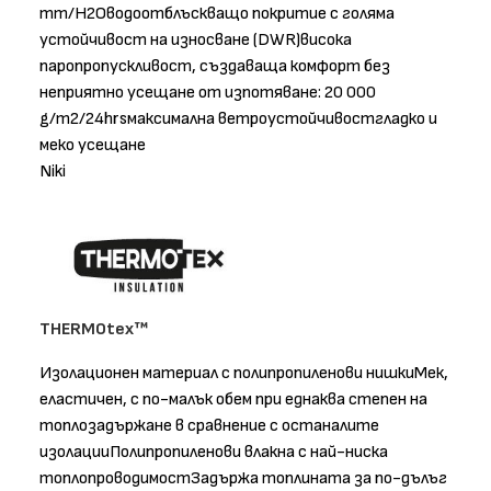
mm/H2Oводоотблъскващо покритие с голяма
устойчивост на износване (DWR)висока
паропропускливост, създаваща комфорт без
неприятно усещане от изпотяване: 20 000
g/m2/24hrsмаксимална ветроустойчивостгладко и
меко усещане
Niki
THERMOtex™
Изолационен материал с полипропиленови нишкиМек,
еластичен, с по-малък обем при еднаква степен на
топлозадържане в сравнение с останалите
изолацииПолипропиленови влакна с най-ниска
топлопроводимостЗадържа топлината за по-дълъг