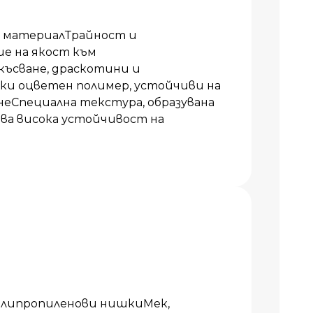
н материалТрайност и
е на якост към
късване, драскотини и
и оцветен полимер, устойчиви на
неСпециална текстура, образувана
ва висока устойчивост на
олипропиленови нишкиМек,