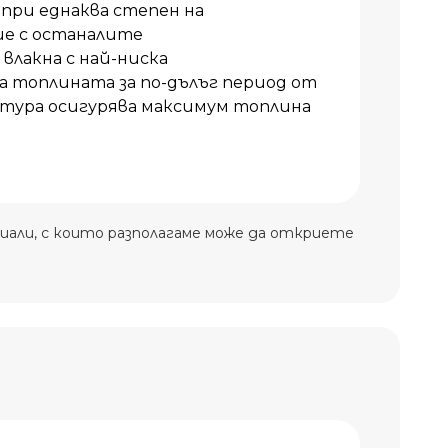
 при еднаква степен на
ие с останалите
влакна с най-ниска
топлината за по-дълъг период от
тура осигурява максимум топлина
иали, с които разполагаме може да откриете