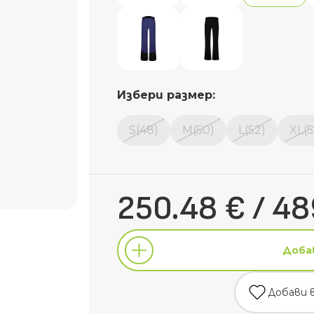
Избери размер:
S(48)
M(50)
L(52)
XL(5
250.48 € / 48
Доба
Добави 