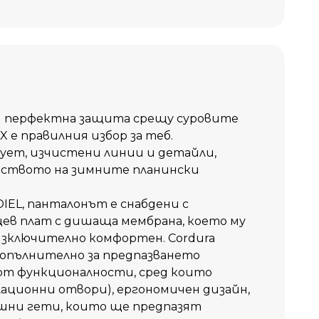
ви в количката
в любими
Сравни
и перфектна защита срещу суровите
 е правилния избор за теб.
лует, изчистени линии и детайли,
еството на зимните планински
IEL, панталонът е снабдени с
ев плат с дишаща мембрана, което му
 изключително комфортен.
Cordura
допълнително за предпазването
 от функционалности, сред които
ционни отвори), ергономичен дизайн,
шни гети, които ще предпазят