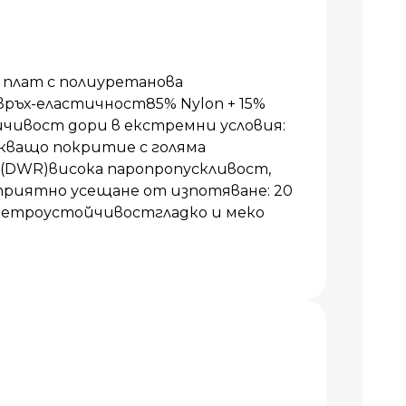
плат с полиуретанова
ръх-еластичност85% Nylon + 15%
чивост дори в екстремни условия:
кващо покритие с голяма
 (DWR)висока паропропускливост,
приятно усещане от изпотяване: 20
 ветроустойчивостгладко и меко