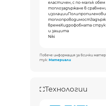
еластичен, с по-малък обем
топлозадържане в сравнен
изолацииПолипропиленови 
топлопроводимостЗадържа 
времеХидрофобната струк
и защита
Niki
Повече информация за всички матер
тук:
Материали
Технологии