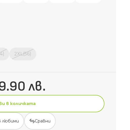
4)
2XL(56)
9.90 лв.
ви в количката
в любими
Сравни