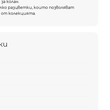
за колан.
олко разцветки, които позволяват
 от колекцията.
ки