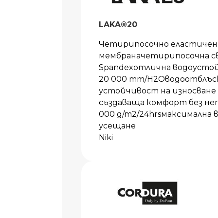
LAKA®20
Четирипосочно еластичен 
мембраначетирипосочна св
Spandexотлична водоустой
20 000 mm/H2Oводоотблъс
устойчивост на износване
създаваща комфорт без не
000 g/m2/24hrsмаксимална
усещане
Niki