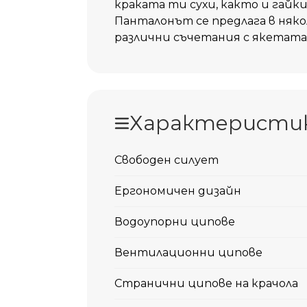
краката ти сухи, както и гайки 
Панталонът се предлага в няк
различни съчетания с якетата
Характеристи
Свободен силует
Ергономичен дизайн
Водоупорни ципове
Вентилационни ципове
Странични ципове на крачола