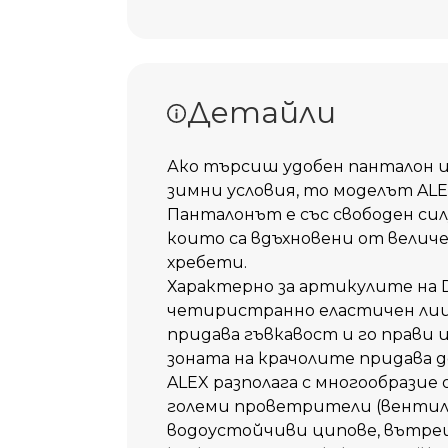
Доба
Добави 
Детайли
Ако търсиш удобен панталон 
зимни условия, то моделът ALEX
Панталонът е със свободен си
които са вдъхновени от велич
хребети.
Характерно за артикулите на D
четиристранно еластичен лиц
придава гъвкавост и го прави
зоната на крачолите придава 
ALEX разполага с многообразие
големи проветрители (вентила
водоустойчиви ципове, вътре