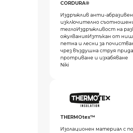
CORDURA®
Издръжлив анти-абразиве
изключително съотношени
теглоИздръжливост на раз
ожулванияИзтъкан от нишк
петна и лесни за почиства
чрез въздушна струя прида
протриване и изхабяване
Niki
THERMOtex™
Изолационен материал с п